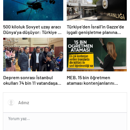
500 kiloluk Sovyet uzay aracı
Türkiye’den İsrail’in Gazze’de
Dünya’ya düşüyor: Türkiye de
işgali genişletme planına
risk altında
tepki
Deprem sonrası İstanbul
MEB, 15 bin öğretmen
okulları 74 bin 11 vatandaşa
ataması kontenjanlarını
kapısını açtı
açıkladı