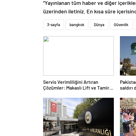
“Yayınlanan tüm haber ve diğer içerikler i
üzerinden iletiniz. En kısa süre içerisin
3-sayfa
bangkok
Dünya
Güvenlik
Servis Verimliliğini Artıran
Pakista
Çözümler: Makaslı Lift ve Tamirci
saldırı
Lifti Rehberi