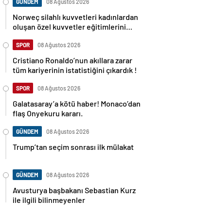
GÜNDEM
08 Ağustos 2026
Norweç silahlı kuvvetleri kadınlardan
oluşan özel kuvvetler eğitimlerini
başlattı.
SPOR
08 Ağustos 2026
Cristiano Ronaldo’nun akıllara zarar
tüm kariyerinin istatistiğini çıkardık !
SPOR
08 Ağustos 2026
Galatasaray’a kötü haber! Monaco’dan
flaş Onyekuru kararı.
GÜNDEM
08 Ağustos 2026
Trump’tan seçim sonrası ilk mülakat
GÜNDEM
08 Ağustos 2026
Avusturya başbakanı Sebastian Kurz
ile ilgili bilinmeyenler