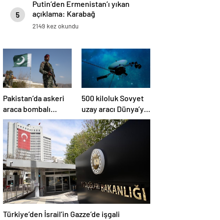
Putin’den Ermenistan’ı yıkan
açıklama: Karabağ
5
Azerbaycan’ın ayrılmaz bir
2149 kez okundu
parçasıdır!
Pakistan’da askeri
500 kiloluk Sovyet
araca bombalı
uzay aracı Dünya’ya
saldırı düzenlendi
düşüyor: Türkiye de
risk altında
Türkiye’den İsrail’in Gazze’de işgali