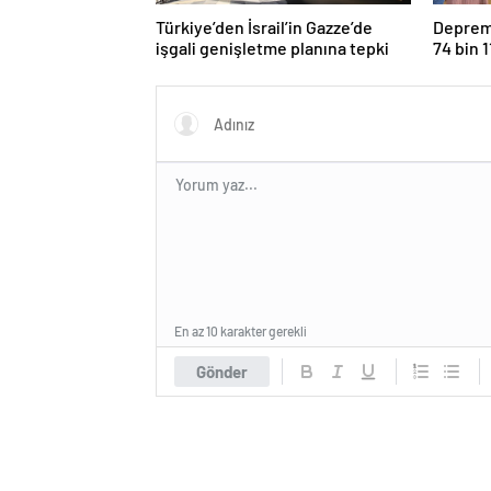
Türkiye’den İsrail’in Gazze’de
Deprem 
işgali genişletme planına tepki
74 bin 
En az 10 karakter gerekli
Gönder