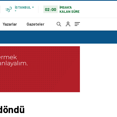
İMSAK'A
İSTANBUL
02:00
KALAN SÜRE
°
Yazarlar
Gazeteler
 döndü