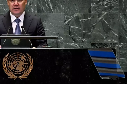
0
News
, Gelecek Zirvesi’nin sadece seçkinler için değil
el mimarinin temellerini atacak eşsiz bir platform