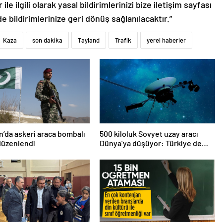
le ilgili olarak yasal bildirimlerinizi bize iletişim sayfası
de bildirimlerinize geri dönüş sağlanılacaktır.”
Kaza
son dakika
Tayland
Trafik
yerel haberler
n’da askeri araca bombalı
500 kiloluk Sovyet uzay aracı
 düzenlendi
Dünya’ya düşüyor: Türkiye de
risk altında