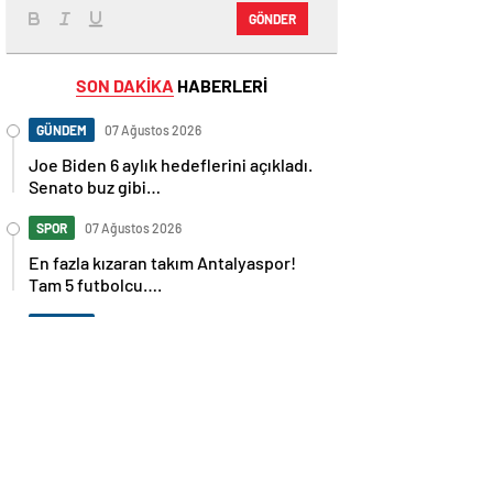
GÖNDER
SON DAKİKA
HABERLERİ
GÜNDEM
07 Ağustos 2026
Joe Biden 6 aylık hedeflerini açıkladı.
Senato buz gibi…
SPOR
07 Ağustos 2026
En fazla kızaran takım Antalyaspor!
Tam 5 futbolcu….
GÜNDEM
07 Ağustos 2026
Norweç silahlı kuvvetleri kadınlardan
oluşan özel kuvvetler eğitimlerini
başlattı.
SPOR
07 Ağustos 2026
Cristiano Ronaldo’nun akıllara zarar
tüm kariyerinin istatistiğini çıkardık !