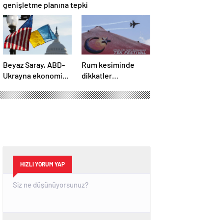
genişletme planına tepki
Beyaz Saray, ABD-
Rum kesiminde
Ukrayna ekonomik
dikkatler
ortaklık
TEKNOFEST
anlaşmasının
KKTC’de
detaylarını paylaştı
HIZLI YORUM YAP