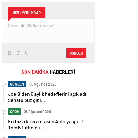
HIZLI YORUM YAP
GÖNDER
SON DAKİKA
HABERLERİ
GÜNDEM
08 Ağustos 2026
Joe Biden 6 aylık hedeflerini açıkladı.
Senato buz gibi…
SPOR
08 Ağustos 2026
En fazla kızaran takım Antalyaspor!
Tam 5 futbolcu….