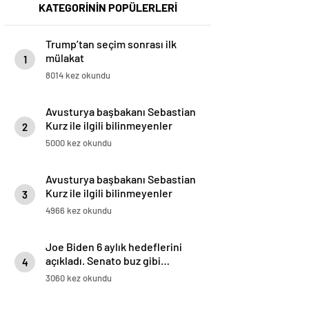
KATEGORİNİN POPÜLERLERİ
Trump’tan seçim sonrası ilk
mülakat
1
8014 kez okundu
Avusturya başbakanı Sebastian
Kurz ile ilgili bilinmeyenler
2
5000 kez okundu
Avusturya başbakanı Sebastian
Kurz ile ilgili bilinmeyenler
3
4966 kez okundu
Joe Biden 6 aylık hedeflerini
açıkladı. Senato buz gibi…
4
3060 kez okundu