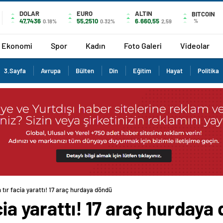
DOLAR
EURO
ALTIN
BITCOIN
47,7436
55,2510
6.660,55
%
0.18%
0.32%
2,59
Ekonomi
Spor
Kadın
Foto Galeri
Videolar
3.Sayfa
Avrupa
Bülten
Din
Eğitim
Hayat
Politika
 tır facia yarattı! 17 araç hurdaya döndü
cia yarattı! 17 araç hurdaya