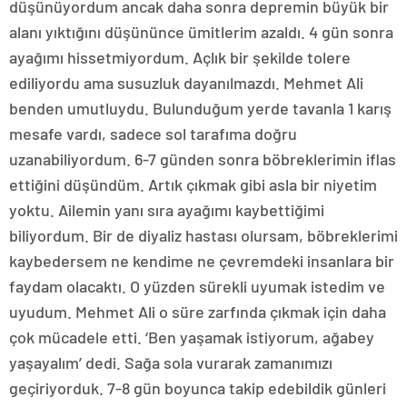
düşünüyordum ancak daha sonra depremin büyük bir
alanı yıktığını düşününce ümitlerim azaldı. 4 gün sonra
ayağımı hissetmiyordum. Açlık bir şekilde tolere
ediliyordu ama susuzluk dayanılmazdı. Mehmet Ali
benden umutluydu. Bulunduğum yerde tavanla 1 karış
mesafe vardı, sadece sol tarafıma doğru
uzanabiliyordum. 6-7 günden sonra böbreklerimin iflas
ettiğini düşündüm. Artık çıkmak gibi asla bir niyetim
yoktu. Ailemin yanı sıra ayağımı kaybettiğimi
biliyordum. Bir de diyaliz hastası olursam, böbreklerimi
kaybedersem ne kendime ne çevremdeki insanlara bir
faydam olacaktı. O yüzden sürekli uyumak istedim ve
uyudum. Mehmet Ali o süre zarfında çıkmak için daha
çok mücadele etti. ‘Ben yaşamak istiyorum, ağabey
yaşayalım’ dedi. Sağa sola vurarak zamanımızı
geçiriyorduk. 7-8 gün boyunca takip edebildik günleri