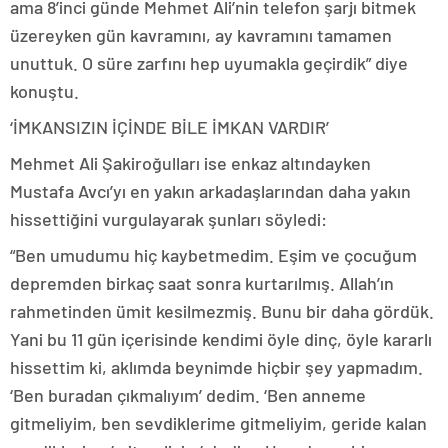
ama 8’inci günde Mehmet Ali’nin telefon şarjı bitmek
üzereyken gün kavramını, ay kavramını tamamen
unuttuk. O süre zarfını hep uyumakla geçirdik” diye
konuştu.
‘İMKANSIZIN İÇİNDE BİLE İMKAN VARDIR’
Mehmet Ali Şakiroğulları ise enkaz altındayken
Mustafa Avcı’yı en yakın arkadaşlarından daha yakın
hissettiğini vurgulayarak şunları söyledi:
“Ben umudumu hiç kaybetmedim. Eşim ve çocuğum
depremden birkaç saat sonra kurtarılmış. Allah’ın
rahmetinden ümit kesilmezmiş. Bunu bir daha gördük.
Yani bu 11 gün içerisinde kendimi öyle dinç, öyle kararlı
hissettim ki, aklımda beynimde hiçbir şey yapmadım.
‘Ben buradan çıkmalıyım’ dedim. ‘Ben anneme
gitmeliyim, ben sevdiklerime gitmeliyim, geride kalan