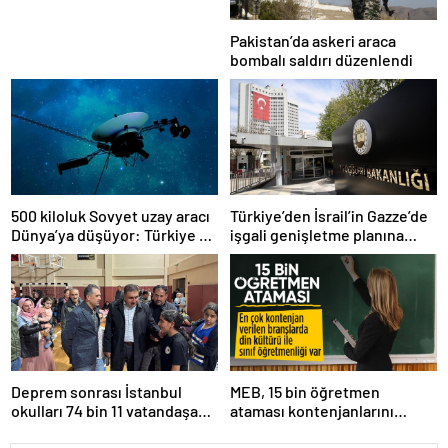
Pakistan’da askeri araca
bombalı saldırı düzenlendi
500 kiloluk Sovyet uzay aracı
Türkiye’den İsrail’in Gazze’de
Dünya’ya düşüyor: Türkiye de
işgali genişletme planına
risk altında
tepki
Deprem sonrası İstanbul
MEB, 15 bin öğretmen
okulları 74 bin 11 vatandaşa
ataması kontenjanlarını
kapısını açtı
açıkladı