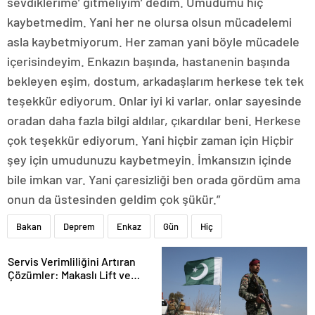
sevdiklerime’ gitmeliyim’ dedim. Umudumu hiç
kaybetmedim. Yani her ne olursa olsun mücadelemi
asla kaybetmiyorum. Her zaman yani böyle mücadele
içerisindeyim. Enkazın başında, hastanenin başında
bekleyen eşim, dostum, arkadaşlarım herkese tek tek
teşekkür ediyorum. Onlar iyi ki varlar, onlar sayesinde
oradan daha fazla bilgi aldılar, çıkardılar beni. Herkese
çok teşekkür ediyorum. Yani hiçbir zaman için Hiçbir
şey için umudunuzu kaybetmeyin. İmkansızın içinde
bile imkan var. Yani çaresizliği ben orada gördüm ama
onun da üstesinden geldim çok şükür.”
Bakan
Deprem
Enkaz
Gün
Hiç
Servis Verimliliğini Artıran
Çözümler: Makaslı Lift ve
Tamirci Lifti Rehberi