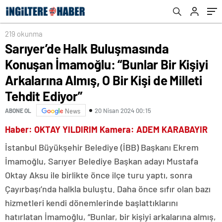
Almış, O Bir Kişi de Milleti Tehdit Ediyor”
219 okunma
Sarıyer’de Halk Buluşmasında
Konuşan İmamoğlu: “Bunlar Bir Kişiyi
Arkalarına Almış, O Bir Kişi de Milleti
Tehdit Ediyor”
20 Nisan 2024 00:15
ABONE OL
News
Haber: OKTAY YILDIRIM Kamera: ADEM KARABAYIR
İstanbul Büyükşehir Belediye (İBB) Başkanı Ekrem
İmamoğlu, Sarıyer Belediye Başkan adayı Mustafa
Oktay Aksu ile birlikte önce ilçe turu yaptı, sonra
Çayırbaşı’nda halkla buluştu. Daha önce sıfır olan bazı
hizmetleri kendi dönemlerinde başlattıklarını
hatırlatan İmamoğlu, “Bunlar, bir kişiyi arkalarına almış,