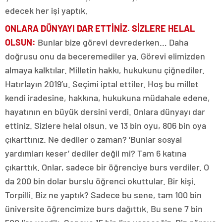
edecek her işi yaptık.
ONLARA DÜNYAYI DAR ETTİNİZ. SİZLERE HELAL
OLSUN:
Bunlar bize görevi devrederken… Daha
doğrusu onu da beceremediler ya. Görevi elimizden
almaya kalktılar. Milletin hakkı, hukukunu çiğnediler.
Hatırlayın 2019’u. Seçimi iptal ettiler. Hoş bu millet
kendi iradesine, hakkına, hukukuna müdahale edene,
hayatının en büyük dersini verdi. Onlara dünyayı dar
ettiniz. Sizlere helal olsun. ve 13 bin oyu, 806 bin oya
çıkarttınız. Ne dediler o zaman? ‘Bunlar sosyal
yardımları keser’ dediler değil mi? Tam 6 katına
çıkarttık. Onlar, sadece bir öğrenciye burs verdiler. O
da 200 bin dolar burslu öğrenci okuttular. Bir kişi.
Torpilli. Biz ne yaptık? Sadece bu sene, tam 100 bin
üniversite öğrencimize burs dağıttık. Bu sene 7 bin