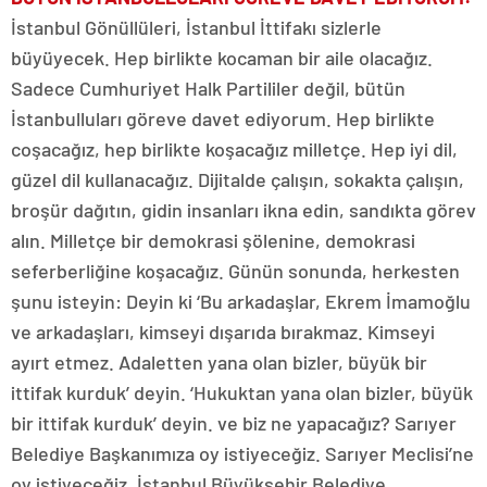
İstanbul Gönüllüleri, İstanbul İttifakı sizlerle
büyüyecek. Hep birlikte kocaman bir aile olacağız.
Sadece Cumhuriyet Halk Partililer değil, bütün
İstanbulluları göreve davet ediyorum. Hep birlikte
coşacağız, hep birlikte koşacağız milletçe. Hep iyi dil,
güzel dil kullanacağız. Dijitalde çalışın, sokakta çalışın,
broşür dağıtın, gidin insanları ikna edin, sandıkta görev
alın. Milletçe bir demokrasi şölenine, demokrasi
seferberliğine koşacağız. Günün sonunda, herkesten
şunu isteyin: Deyin ki ‘Bu arkadaşlar, Ekrem İmamoğlu
ve arkadaşları, kimseyi dışarıda bırakmaz. Kimseyi
ayırt etmez. Adaletten yana olan bizler, büyük bir
ittifak kurduk’ deyin. ‘Hukuktan yana olan bizler, büyük
bir ittifak kurduk’ deyin. ve biz ne yapacağız? Sarıyer
Belediye Başkanımıza oy istiyeceğiz. Sarıyer Meclisi’ne
oy istiyeceğiz. İstanbul Büyükşehir Belediye