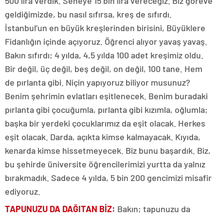
500 lira verdik. Seneye 15 bin lira vereceğiz. Biz göreve
geldiğimizde, bu nasıl sıfırsa, kreş de sıfırdı.
İstanbul’un en büyük kreşlerinden birisini, Büyüklere
Fidanlığın içinde açıyoruz. Öğrenci alıyor yavaş yavaş.
Bakın sıfırdı; 4 yılda, 4,5 yılda 100 adet kreşimiz oldu.
Bir değil, üç değil, beş değil, on değil, 100 tane. Hem
de pırlanta gibi. Niçin yapıyoruz biliyor musunuz?
Benim şehrimin evlatları eşitlenecek. Benim buradaki
pırlanta gibi çocuğumla, pırlanta gibi kızımla, oğlumla;
başka bir yerdeki çocuklarımız da eşit olacak. Herkes
eşit olacak. Darda, açıkta kimse kalmayacak. Kıyıda,
kenarda kimse hissetmeyecek. Biz bunu başardık. Biz,
bu şehirde üniversite öğrencilerimizi yurtta da yalnız
bırakmadık. Sadece 4 yılda, 5 bin 200 gencimizi misafir
ediyoruz.
TAPUNUZU DA DAĞITAN BİZ:
Bakın; tapunuzu da