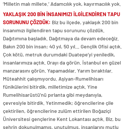
‘Milletin malı millete.’ Adamcılık yok, kayırmacılık yok.
YAKLAŞIK 200 BİN İNSANIMIZI İLGİLENDİREN TAPU
SORUNUNU ÇÖZDÜK:
Biz bu ilçede, yaklaşık 200 bin
insanımızı ilgilendiren tapu sorununu çözdük.
Dağıtımına başladık. Dağıtmaya da devam edeceğiz.
Bakın 200 bin insan; 40 yıl, 50 yıl… Gençlik Ofisi açtık.
Çok kötü, metruk durumdaki Duatepe’yi yeniledik,
insanlarımıza açtık. Orayı da görün. İstanbul en güzel
manzarasını görün. Yapamadılar. Yarım bıraktılar.
Müteahhit çalışmıyordu. Aşiyan-Rumelihisarı
fünikülerini bitirdik, milletimize açtık. Yine
Rumelihisarüstü’nü pırlanta gibi meydanıyla,
çevresiyle bitirdik. Yetinmedik; öğrencilerine çile
çektirilen, öğrencilerine zulüm ettirilen Boğaziçi
Üniversitesi gençlerine Kent Lokantası açtık. Biz, bu
şehrin dokunulmamış, unutulmuş, insanlarını mutlu