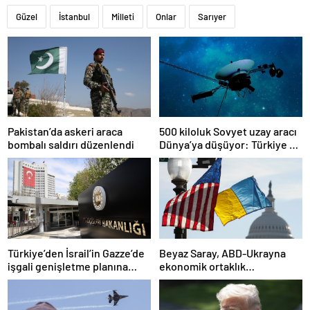
Güzel
İstanbul
Milleti
Onlar
Sarıyer
Pakistan’da askeri araca
500 kiloluk Sovyet uzay aracı
bombalı saldırı düzenlendi
Dünya’ya düşüyor: Türkiye de
risk altında
Türkiye’den İsrail’in Gazze’de
Beyaz Saray, ABD-Ukrayna
işgali genişletme planına
ekonomik ortaklık
tepki
anlaşmasının detaylarını
paylaştı