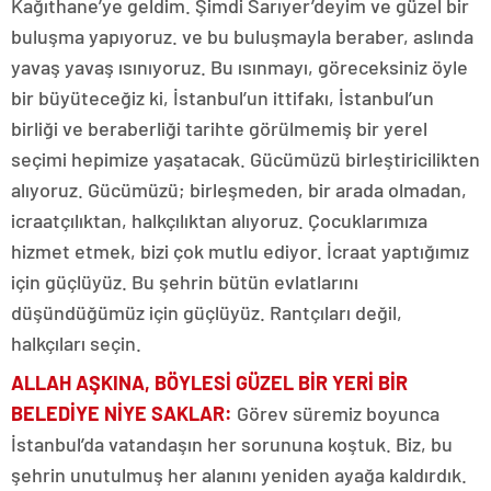
Kağıthane’ye geldim. Şimdi Sarıyer’deyim ve güzel bir
buluşma yapıyoruz. ve bu buluşmayla beraber, aslında
yavaş yavaş ısınıyoruz. Bu ısınmayı, göreceksiniz öyle
bir büyüteceğiz ki, İstanbul’un ittifakı, İstanbul’un
birliği ve beraberliği tarihte görülmemiş bir yerel
seçimi hepimize yaşatacak. Gücümüzü birleştiricilikten
alıyoruz. Gücümüzü; birleşmeden, bir arada olmadan,
icraatçılıktan, halkçılıktan alıyoruz. Çocuklarımıza
hizmet etmek, bizi çok mutlu ediyor. İcraat yaptığımız
için güçlüyüz. Bu şehrin bütün evlatlarını
düşündüğümüz için güçlüyüz. Rantçıları değil,
halkçıları seçin.
ALLAH AŞKINA, BÖYLESİ GÜZEL BİR YERİ BİR
BELEDİYE NİYE SAKLAR:
Görev süremiz boyunca
İstanbul’da vatandaşın her sorununa koştuk. Biz, bu
şehrin unutulmuş her alanını yeniden ayağa kaldırdık.