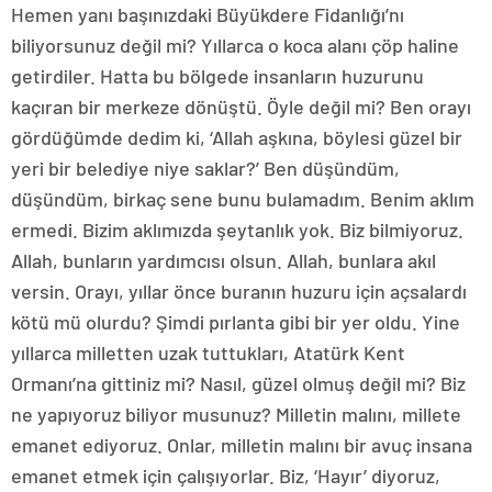
Hemen yanı başınızdaki Büyükdere Fidanlığı’nı
biliyorsunuz değil mi? Yıllarca o koca alanı çöp haline
getirdiler. Hatta bu bölgede insanların huzurunu
kaçıran bir merkeze dönüştü. Öyle değil mi? Ben orayı
gördüğümde dedim ki, ‘Allah aşkına, böylesi güzel bir
yeri bir belediye niye saklar?’ Ben düşündüm,
düşündüm, birkaç sene bunu bulamadım. Benim aklım
ermedi. Bizim aklımızda şeytanlık yok. Biz bilmiyoruz.
Allah, bunların yardımcısı olsun. Allah, bunlara akıl
versin. Orayı, yıllar önce buranın huzuru için açsalardı
kötü mü olurdu? Şimdi pırlanta gibi bir yer oldu. Yine
yıllarca milletten uzak tuttukları, Atatürk Kent
Ormanı’na gittiniz mi? Nasıl, güzel olmuş değil mi? Biz
ne yapıyoruz biliyor musunuz? Milletin malını, millete
emanet ediyoruz. Onlar, milletin malını bir avuç insana
emanet etmek için çalışıyorlar. Biz, ‘Hayır’ diyoruz,