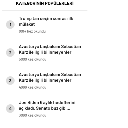
KATEGORİNİN POPÜLERLERİ
Trump’tan seçim sonrası ilk
mülakat
1
8014 kez okundu
Avusturya başbakanı Sebastian
Kurz ile ilgili bilinmeyenler
2
5000 kez okundu
Avusturya başbakanı Sebastian
Kurz ile ilgili bilinmeyenler
3
4966 kez okundu
Joe Biden 6 aylık hedeflerini
açıkladı. Senato buz gibi…
4
3060 kez okundu