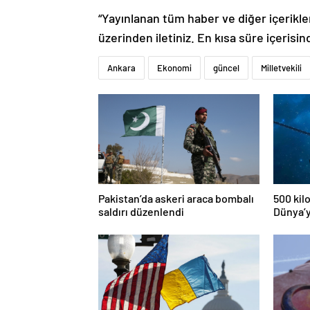
“Yayınlanan tüm haber ve diğer içerikler i
üzerinden iletiniz. En kısa süre içerisin
Ankara
Ekonomi
güncel
Milletvekili
Pakistan’da askeri araca bombalı
500 kil
saldırı düzenlendi
Dünya’y
risk alt