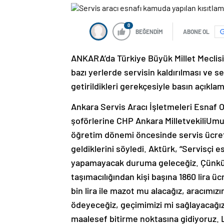
0
BEĞENDİM
ABONE OL
ANKARA’da Türkiye Büyük Millet Meclis
bazı yerlerde servisin kaldırılması ve s
getirildikleri gerekçesiyle basın açıklam
Ankara Servis Aracı İşletmeleri Esnaf O
şoförlerine CHP Ankara MilletvekiliUmu
öğretim dönemi öncesinde servis ücretler
geldiklerini söyledi. Aktürk, “Servisçi
yapamayacak duruma geleceğiz. Çünkü b
taşımacılığından kişi başına 1860 lira üc
bin lira ile mazot mu alacağız, aracımız
ödeyeceğiz, geçimimizi mi sağlayacağı
maalesef bitirme noktasına gidiyoruz. L