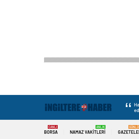
Ha
ed
CANLI
ANLIK
GÜNLÜ
BORSA
NAMAZ VAKITLERI
GAZETELE