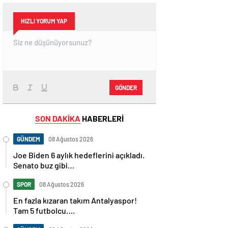
HIZLI YORUM YAP
GÖNDER
SON DAKİKA
HABERLERİ
GÜNDEM
08 Ağustos 2026
Joe Biden 6 aylık hedeflerini açıkladı.
Senato buz gibi…
SPOR
08 Ağustos 2026
En fazla kızaran takım Antalyaspor!
Tam 5 futbolcu….