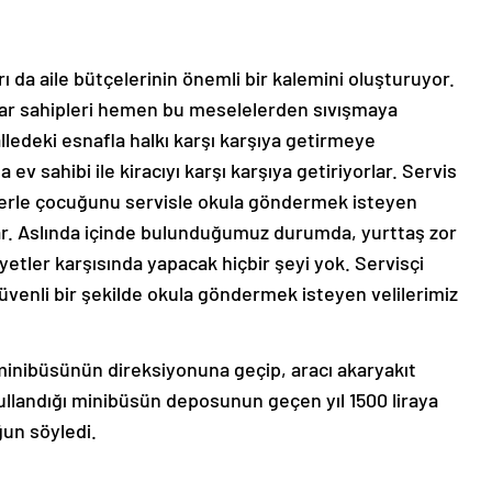
 da aile bütçelerinin önemli bir kalemini oluşturuyor.
ar sahipleri hemen bu meselelerden sıvışmaya
lledeki esnafla halkı karşı karşıya getirmeye
a ev sahibi ile kiracıyı karşı karşıya getiriyorlar. Servis
ilerle çocuğunu servisle okula göndermek isteyen
rlar. Aslında içinde bulunduğumuz durumda, yurttaş zor
etler karşısında yapacak hiçbir şeyi yok. Servisçi
üvenli bir şekilde okula göndermek isteyen velilerimiz
minibüsünün direksiyonuna geçip, aracı akaryakıt
ullandığı minibüsün deposunun geçen yıl 1500 liraya
ğun söyledi.