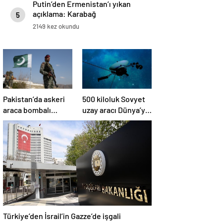
Putin’den Ermenistan’ı yıkan
açıklama: Karabağ
5
Azerbaycan’ın ayrılmaz bir
2149 kez okundu
parçasıdır!
Pakistan’da askeri
500 kiloluk Sovyet
araca bombalı
uzay aracı Dünya’ya
saldırı düzenlendi
düşüyor: Türkiye de
risk altında
Türkiye’den İsrail’in Gazze’de işgali