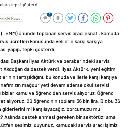
0
News
i (TBMM) önünde toplanan servis aracı esnafı, kamuda
ervis ücretleri konusunda velilerle karşı karşıya
ası yapıp, tepki gösterdi.
dası Başkanı İlyas Aktürk ve beraberindeki servis
t Akdoğan da destek verdi. İlyas Aktürk, yeni eğitim
inin tartışıldığını, bu konuda velilerle karşı karşıya
 esnafımızın mağduriyeti devam ederse okul servisi
izler kamu ve öğrenciden servis alıyoruz. Öğrenci
ret alıyoruz. 20 öğrencinin toplamı 36 bin lira. Biz bu 36
ın giderlerini mi karşılayacağız, borcumuzu mu
z? Aslında desteklenmesi gereken bir sektörüz; ama
ütfen sesimizi duyunuz, kamudaki servis aracı işimizi