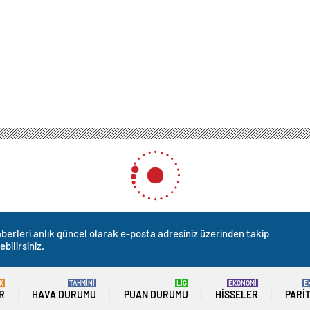
berleri anlık güncel olarak e-posta adresiniz üzerinden takip
ebilirsiniz.
K
TAHMİNİ
LİG
EKONOMİ
E
R
HAVA DURUMU
PUAN DURUMU
HISSELER
PARI