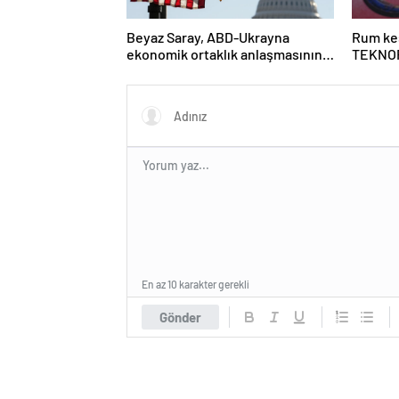
Beyaz Saray, ABD-Ukrayna
Rum kes
ekonomik ortaklık anlaşmasının
TEKNOF
detaylarını paylaştı
En az 10 karakter gerekli
Gönder