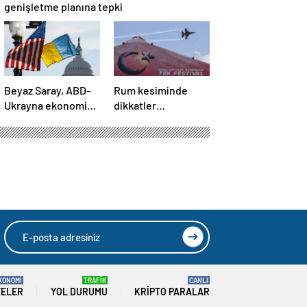
genişletme planına tepki
Beyaz Saray, ABD-
Rum kesiminde
Ukrayna ekonomik
dikkatler
ortaklık
TEKNOFEST
anlaşmasının
KKTC’de
detaylarını paylaştı
KONOMİ
TRAFİK
CANLI
TELER
YOL DURUMU
KRIPTO PARALAR