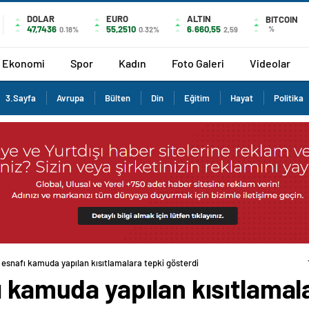
DOLAR
EURO
ALTIN
BITCOIN
47,7436
55,2510
6.660,55
%
0.18%
0.32%
2,59
Ekonomi
Spor
Kadın
Foto Galeri
Videolar
3.Sayfa
Avrupa
Bülten
Din
Eğitim
Hayat
Politika
 esnafı kamuda yapılan kısıtlamalara tepki gösterdi
ı kamuda yapılan kısıtlamal