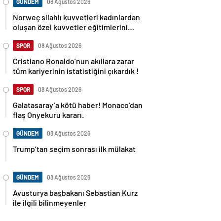
GÜNDEM
08 Ağustos 2026
Norweç silahlı kuvvetleri kadınlardan
oluşan özel kuvvetler eğitimlerini
başlattı.
SPOR
08 Ağustos 2026
Cristiano Ronaldo’nun akıllara zarar
tüm kariyerinin istatistiğini çıkardık !
SPOR
08 Ağustos 2026
Galatasaray’a kötü haber! Monaco’dan
flaş Onyekuru kararı.
GÜNDEM
08 Ağustos 2026
Trump’tan seçim sonrası ilk mülakat
GÜNDEM
08 Ağustos 2026
Avusturya başbakanı Sebastian Kurz
ile ilgili bilinmeyenler