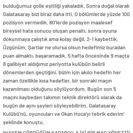
bulduğumuz golle eşitliği yakaladık. Sonra doğal olarak
Galatasaray bizi biraz daha itti. O bölümlerde yüzde 100
pozisyon vermedik. 80’lerde pozisyon maalesef
bireysel hata sonucu oluşan penaltı, sonra oyuna
dokunmaya çalıştık ama kolay değil, 2-1 kaybettik.
Üzgünüm. Şartlar ne olursa olsun hedefimiz buradan
puan almaktı, başaramadık. 5 hafta öncesinde 9 maçta
8 galibiyet aldığımız periyotta kulübün belirli
dönemlerden geçtiğini, bizim için akılcı hedefin her
zaman özellikle kısa hedefler, bir sonraki maçın
kazanılması olduğunu söylüyordum. Bugün son 5
maçını kaybeden takımın teknik direktörü olarak da
bugün de aynı şeyleri söyleyebilirim. Galatasaray
Kulübü’nü, oyuncuları ve Okan Hoca’yı tebrik ederim’
şeklinde konuştu.
“HAKEM GÖRDÜĞÜM KADARIYLA İYİ BİR MAÇ YÖNETTİ”