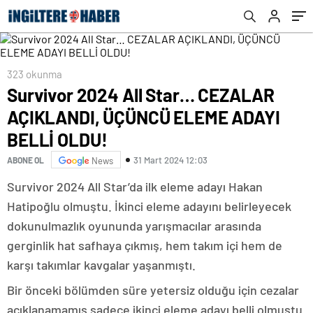
OLDU!
323 okunma
Survivor 2024 All Star… CEZALAR
AÇIKLANDI, ÜÇÜNCÜ ELEME ADAYI
BELLİ OLDU!
31 Mart 2024 12:03
ABONE OL
News
Survivor 2024 All Star’da ilk eleme adayı Hakan
Hatipoğlu olmuştu. İkinci eleme adayını belirleyecek
dokunulmazlık oyununda yarışmacılar arasında
gerginlik hat safhaya çıkmış, hem takım içi hem de
karşı takımlar kavgalar yaşanmıştı.
Bir önceki bölümden süre yetersiz olduğu için cezalar
açıklanamamış sadece ikinci eleme adayı belli olmuştu