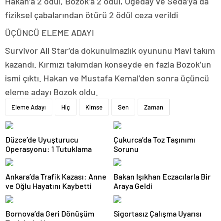
Hakan’a 2 ödül, Bozok’a 2 ödül, Ogeday ve Seda’ya da
fiziksel çabalarından ötürü 2 ödül ceza verildi
ÜÇÜNCÜ ELEME ADAYI
Survivor All Star’da dokunulmazlık oyununu Mavi takım
kazandı. Kırmızı takımdan konseyde en fazla Bozok’un
ismi çıktı. Hakan ve Mustafa Kemal’den sonra üçüncü
eleme adayı Bozok oldu.
Eleme Adayı
Hiç
Kimse
Sen
Zaman
Düzce’de Uyuşturucu
Çukurca’da Toz Taşınımı
Operasyonu: 1 Tutuklama
Sorunu
Ankara’da Trafik Kazası: Anne
Bakan Işıkhan Eczacılarla Bir
ve Oğlu Hayatını Kaybetti
Araya Geldi
Bornova’da Geri Dönüşüm
Sigortasız Çalışma Uyarısı