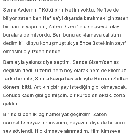
Sema Aydemir, ” Kötü bir niyetim yoktu. Nefise de
biliyor zaten ben Nefise’yi dışarıda bırakmak için zaten
bir hamle yapmam. Zaten Gizem’le o seçseydi olay
buralara gelmiyordu. Ben bunu açıklamaya çalıştım
dedim ki, kiloyu konuşmuştuk ya önce üstekinin zayıf
olmasını o yüzden bende
Damla’yla yakınız diye seçtim. Sende Gizem’den az
değilsin dedi. Gizem’i hem boy olarak hem de kilomuz
farklı bizimle. Sonra kavga başladı, işte Hürrem Sultan
dönemi bitti. Artık hiçbir şey istediğin gibi olmayacak.
Lohusa kadın gibi gelmişsin, bir kurdelen eksik, zorla
geldin.
Birincisi ben iki ağır ameliyat geçirdim. Zaten
normalde beyaz bir insanım, beyazım diye de birsürü
şey söylendi. Hiç kimseye alınmadım. Him kimseye