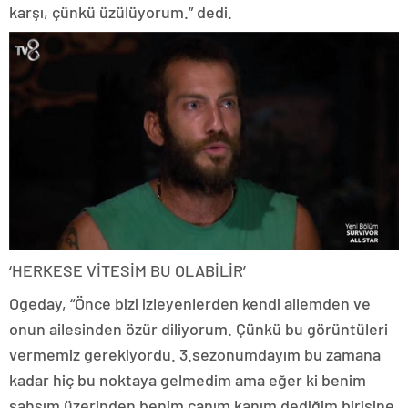
karşı, çünkü üzülüyorum.” dedi.
‘HERKESE VİTESİM BU OLABİLİR’
Ogeday, “Önce bizi izleyenlerden kendi ailemden ve
onun ailesinden özür diliyorum. Çünkü bu görüntüleri
vermemiz gerekiyordu. 3.sezonumdayım bu zamana
kadar hiç bu noktaya gelmedim ama eğer ki benim
şahsım üzerinden benim canım kanım dediğim birisine