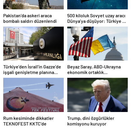
Pakistan’da askeri araca
500 kiloluk Sovyet uzay aracı
bombalı saldırı düzenlendi
Dünya’ya düşüyor: Türkiye de
risk altında
Türkiye’den İsrail’in Gazze’de
Beyaz Saray, ABD-Ukrayna
işgali genişletme planına
ekonomik ortaklık
tepki
anlaşmasının detaylarını
paylaştı
Rum kesiminde dikkatler
Trump, dini özgürlükler
TEKNOFEST KKTC’de
komisyonu kuruyor