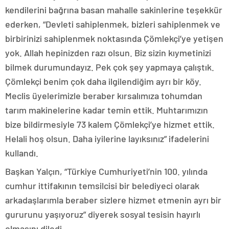
kendilerini bağrına basan mahalle sakinlerine teşekkür
ederken, “Devleti sahiplenmek, bizleri sahiplenmek ve
birbirinizi sahiplenmek noktasında Çömlekçi’ye yetişen
yok. Allah hepinizden razı olsun. Biz sizin kıymetinizi
bilmek durumundayız. Pek çok şey yapmaya çalıştık.
Çömlekçi benim çok daha ilgilendiğim ayrı bir köy.
Meclis üyelerimizle beraber kırsalımıza tohumdan
tarım makinelerine kadar temin ettik. Muhtarımızın
bize bildirmesiyle 73 kalem Çömlekçi’ye hizmet ettik.
Helali hoş olsun. Daha iyilerine layıksınız” ifadelerini
kullandı.
Başkan Yalçın, “Türkiye Cumhuriyeti’nin 100. yılında
cumhur ittifakının temsilcisi bir belediyeci olarak
arkadaşlarımla beraber sizlere hizmet etmenin ayrı bir
gururunu yaşıyoruz” diyerek sosyal tesisin hayırlı
olmasını diledi.