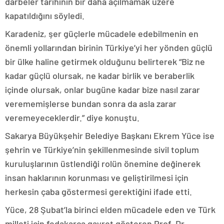
darbeler tarihinin bir daha açılmamak üzere
kapatıldığını söyledi.
Karadeniz, şer güçlerle mücadele edebilmenin en
önemli yollarından birinin Türkiye’yi her yönden güçlü
bir ülke haline getirmek olduğunu belirterek “Biz ne
kadar güçlü olursak, ne kadar birlik ve beraberlik
içinde olursak, onlar bugüne kadar bize nasıl zarar
verememişlerse bundan sonra da asla zarar
veremeyeceklerdir.” diye konuştu.
Sakarya Büyükşehir Belediye Başkanı Ekrem Yüce ise
şehrin ve Türkiye’nin şekillenmesinde sivil toplum
kuruluşlarının üstlendiği rolün önemine değinerek
insan haklarının korunması ve geliştirilmesi için
herkesin çaba göstermesi gerektiğini ifade etti.
Yüce, 28 Şubat’la birinci elden mücadele eden ve Türk
milleti için fedakarca gayret gösteren Prof. Dr.