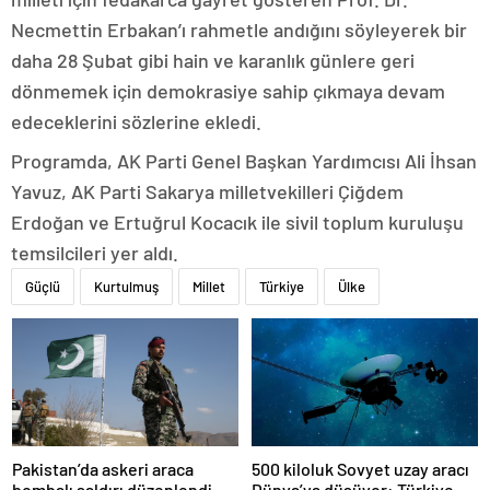
Necmettin Erbakan’ı rahmetle andığını söyleyerek bir
daha 28 Şubat gibi hain ve karanlık günlere geri
dönmemek için demokrasiye sahip çıkmaya devam
edeceklerini sözlerine ekledi.
Programda, AK Parti Genel Başkan Yardımcısı Ali İhsan
Yavuz, AK Parti Sakarya milletvekilleri Çiğdem
Erdoğan ve Ertuğrul Kocacık ile sivil toplum kuruluşu
temsilcileri yer aldı.
Güçlü
Kurtulmuş
Millet
Türkiye
Ülke
Pakistan’da askeri araca
500 kiloluk Sovyet uzay aracı
bombalı saldırı düzenlendi
Dünya’ya düşüyor: Türkiye de