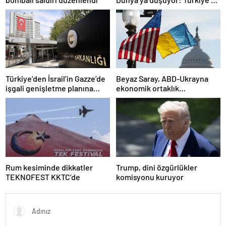
risk altında
Türkiye’den İsrail’in Gazze’de
Beyaz Saray, ABD-Ukrayna
işgali genişletme planına
ekonomik ortaklık
tepki
anlaşmasının detaylarını
paylaştı
Rum kesiminde dikkatler
Trump, dini özgürlükler
TEKNOFEST KKTC’de
komisyonu kuruyor