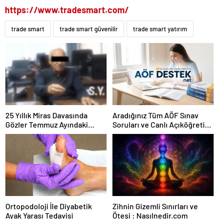
https://www.tradesmart.com/
trade smart
trade smart güvenilir
trade smart yatırım
25 Yıllık Miras Davasında
Aradığınız Tüm AÖF Sınav
Gözler Temmuz Ayındaki
Soruları ve Canlı Açıköğretim
Karar Duruşmasına Çevrildi
Forumu Burada
Ortopodoloji İle Diyabetik
Zihnin Gizemli Sınırları ve
Ayak Yarası Tedavisi
Ötesi : Nasılnedir.com