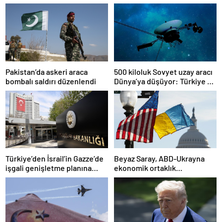
Pakistan’da askeri araca
500 kiloluk Sovyet uzay aracı
bombalı saldırı düzenlendi
Dünya’ya düşüyor: Türkiye de
risk altında
Türkiye’den İsrail’in Gazze’de
Beyaz Saray, ABD-Ukrayna
işgali genişletme planına
ekonomik ortaklık
tepki
anlaşmasının detaylarını
paylaştı