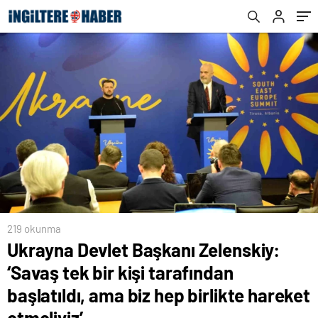
birlikte hareket etmeliyiz’
Konuşmasını Eleştirdi
219 okunma
Ukrayna Devlet Başkanı Zelenskiy:
‘Savaş tek bir kişi tarafından
başlatıldı, ama biz hep birlikte hareket
etmeliyiz’