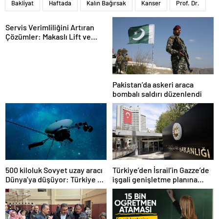
Bakliyat
Haftada
Kalın Bağırsak
Kanser
Prof. Dr.
Servis Verimliliğini Artıran
Çözümler: Makaslı Lift ve
Tamirci Lifti Rehberi
Pakistan’da askeri araca
bombalı saldırı düzenlendi
500 kiloluk Sovyet uzay aracı
Türkiye’den İsrail’in Gazze’de
Dünya’ya düşüyor: Türkiye de
işgali genişletme planına
risk altında
tepki