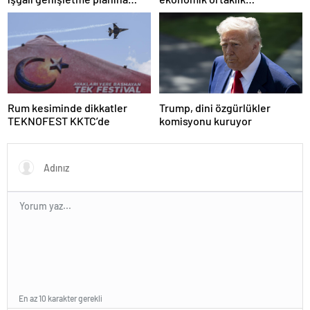
tepki
anlaşmasının detaylarını
paylaştı
Rum kesiminde dikkatler
Trump, dini özgürlükler
TEKNOFEST KKTC’de
komisyonu kuruyor
En az 10 karakter gerekli