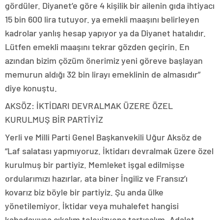
gördüler. Diyanet’e göre 4 kişilik bir ailenin gıda ihtiyacı
15 bin 600 lira tutuyor. ya emekli maaşını belirleyen
kadrolar yanlış hesap yapıyor ya da Diyanet hatalıdır.
Lütfen emekli maaşını tekrar gözden geçirin. En
azından bizim çözüm önerimiz yeni göreve başlayan
memurun aldığı 32 bin lirayı emeklinin de almasıdır”
diye konuştu.
AKSÖZ: İKTİDARI DEVRALMAK ÜZERE ÖZEL
KURULMUŞ BİR PARTİYİZ
Yerli ve Milli Parti Genel Başkanvekili Uğur Aksöz de
“Laf salatası yapmıyoruz. İktidarı devralmak üzere özel
kurulmuş bir partiyiz. Memleket işgal edilmişse
ordularımızı hazırlar, ata biner İngiliz ve Fransız’ı
kovarız biz böyle bir partiyiz. Şu anda ülke
yönetilemiyor. İktidar veya muhalefet hangisi
kabadayıysa çıkalım televizyona tartışalım. Adalet,