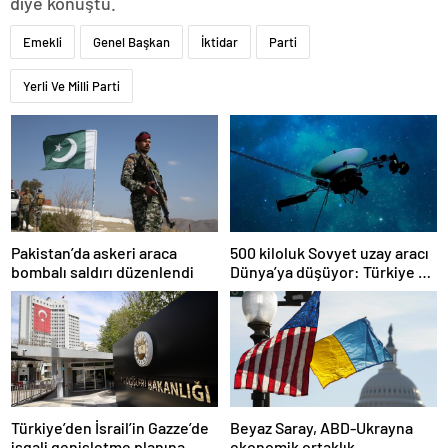
diye konuştu.
Emekli
Genel Başkan
İktidar
Parti
Yerli Ve Milli Parti
Pakistan’da askeri araca
500 kiloluk Sovyet uzay aracı
bombalı saldırı düzenlendi
Dünya’ya düşüyor: Türkiye de
risk altında
Türkiye’den İsrail’in Gazze’de
Beyaz Saray, ABD-Ukrayna
işgali genişletme planına
ekonomik ortaklık