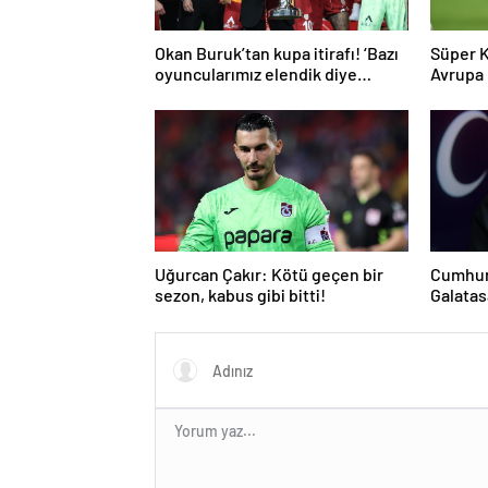
Okan Buruk’tan kupa itirafı! ‘Bazı
Süper K
oyuncularımız elendik diye
Avrupa L
düşündü’
Uğurcan Çakır: Kötü geçen bir
Cumhur
sezon, kabus gibi bitti!
Galatas