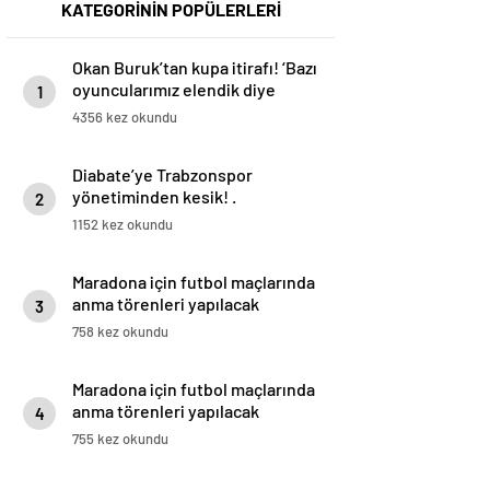
KATEGORİNİN POPÜLERLERİ
Okan Buruk’tan kupa itirafı! ‘Bazı
oyuncularımız elendik diye
1
düşündü’
4356 kez okundu
Diabate’ye Trabzonspor
yönetiminden kesik! .
2
1152 kez okundu
Maradona için futbol maçlarında
anma törenleri yapılacak
3
758 kez okundu
Maradona için futbol maçlarında
anma törenleri yapılacak
4
755 kez okundu