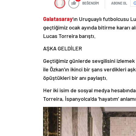
BEĞENDİM
ABONE OL
Galatasaray
‘ın Uruguaylı futbolcusu Lu
geçtiğimiz ocak ayında bitirme kararı alm
Lucas Torreira barıştı.
AŞKA GELDİLER
Geçtiğimiz günlerde sevgilisini izlemek 
ile Özkan’ın ikinci bir şans verdikleri a
öpüştükleri bir anı paylaştı.
Her iki isim de sosyal medya hesabından 
Torreira, İspanyolca’da ‘hayatım’ anlam