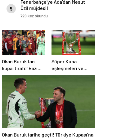
Fenerbahçe’ye Ada’dan Mesut
Özil müjdesi!
5
729 kez okundu
Okan Buruk’tan
Süper Kupa
kupa itirafı! ‘Bazı
eşleşmeleri ve
oyuncularımız
Avrupa Ligi yolu
elendik diye
belli oldu!
düşündü’
Okan Buruk tarihe geçti! Türkiye Kupası’na