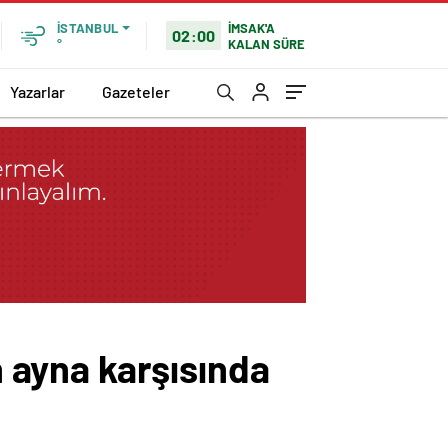
İMSAK'A
İSTANBUL
02:00
KALAN SÜRE
°
Yazarlar
Gazeteler
n ayna karşısında