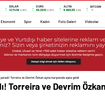
DOLAR
EURO
ALTIN
BITCOIN
47,7436
55,2510
6.660,55
%
0.18%
0.32%
2,59
Ekonomi
Spor
Kadın
Foto Galeri
Videolar
ık yaradı! Torreira ve Devrim Özkan ayna karşısında aşka geldi
adı! Torreira ve Devrim Özka