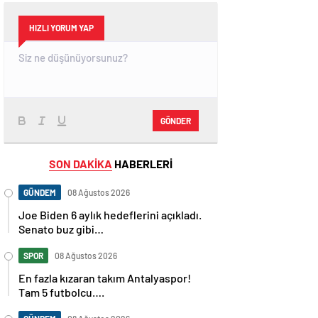
HIZLI YORUM YAP
GÖNDER
SON DAKİKA
HABERLERİ
GÜNDEM
08 Ağustos 2026
Joe Biden 6 aylık hedeflerini açıkladı.
Senato buz gibi…
SPOR
08 Ağustos 2026
En fazla kızaran takım Antalyaspor!
Tam 5 futbolcu….