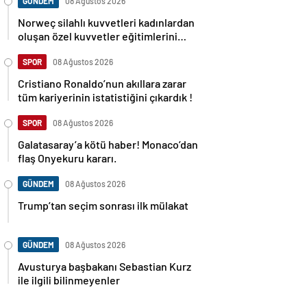
GÜNDEM
08 Ağustos 2026
Norweç silahlı kuvvetleri kadınlardan
oluşan özel kuvvetler eğitimlerini
başlattı.
SPOR
08 Ağustos 2026
Cristiano Ronaldo’nun akıllara zarar
tüm kariyerinin istatistiğini çıkardık !
SPOR
08 Ağustos 2026
Galatasaray’a kötü haber! Monaco’dan
flaş Onyekuru kararı.
GÜNDEM
08 Ağustos 2026
Trump’tan seçim sonrası ilk mülakat
GÜNDEM
08 Ağustos 2026
Avusturya başbakanı Sebastian Kurz
ile ilgili bilinmeyenler