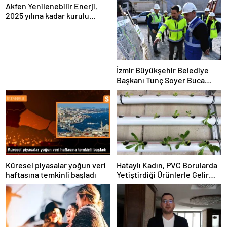
Akfen Yenilenebilir Enerji,
2025 yılına kadar kurulu
gücünü 1200 megavata
çıkarmayı hedefliyor
İzmir Büyükşehir Belediye
Başkanı Tunç Soyer Buca
Onat Tüneli çalışmalarını
inceledi
Küresel piyasalar yoğun veri
Hataylı Kadın, PVC Borularda
haftasına temkinli başladı
Yetiştirdiği Ürünlerle Gelir
Elde Ediyor