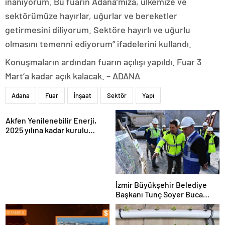
inanıyorum. Bu fuarın Adana’mıza, ülkemize ve
sektörümüze hayırlar, uğurlar ve bereketler
getirmesini diliyorum. Sektöre hayırlı ve uğurlu
olmasını temenni ediyorum” ifadelerini kullandı.
Konuşmaların ardından fuarın açılışı yapıldı. Fuar 3
Mart’a kadar açık kalacak. – ADANA
Adana
Fuar
İnşaat
Sektör
Yapı
Akfen Yenilenebilir Enerji,
2025 yılına kadar kurulu
gücünü 1200 megavata
çıkarmayı hedefliyor
İzmir Büyükşehir Belediye
Başkanı Tunç Soyer Buca
Onat Tüneli çalışmalarını
inceledi