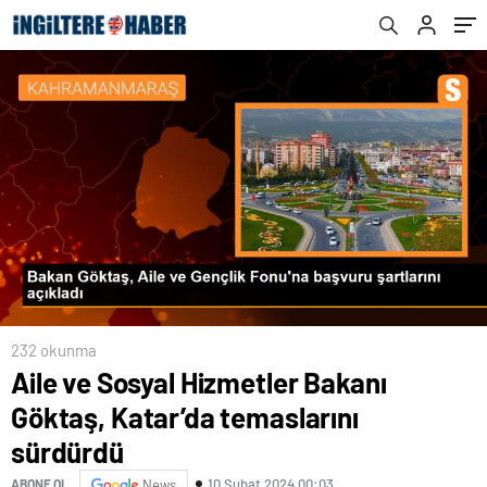
232 okunma
Aile ve Sosyal Hizmetler Bakanı
Göktaş, Katar’da temaslarını
sürdürdü
10 Şubat 2024 00:03
ABONE OL
News