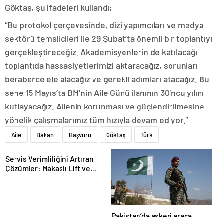
Göktaş, şu ifadeleri kullandı;
“Bu protokol çerçevesinde, dizi yapımcıları ve medya
sektörü temsilcileri ile 29 Şubat’ta önemli bir toplantıyı
gerçekleştireceğiz. Akademisyenlerin de katılacağı
toplantıda hassasiyetlerimizi aktaracağız, sorunları
beraberce ele alacağız ve gerekli adımları atacağız. Bu
sene 15 Mayıs’ta BM’nin Aile Günü ilanının 30’ncu yılını
kutlayacağız. Ailenin korunması ve güçlendirilmesine
yönelik çalışmalarımız tüm hızıyla devam ediyor.”
Aile
Bakan
Başvuru
Göktaş
Türk
Servis Verimliliğini Artıran
Çözümler: Makaslı Lift ve
Tamirci Lifti Rehberi
Pakistan’da askeri araca