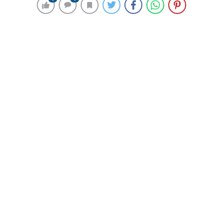
224 okunma
Aile ve Sosyal Hizmetler Bakanı
Göktaş, Katar’da temaslarına devam
etti
10 Şubat 2024 00:00
ABONE OL
News
Aile ve Sosyal Hizmetler Bakanı Mahinur Özdemir
Göktaş Türkiye’nin onur konuğu olduğu, Çok Boyutlu
Sosyal Kalkınma İçin Arap Forumu dolayısıyla geldiği
Katar’ın başkenti Doha’da temaslarına devam etti.
Göktaş, yaptığı açıklamada pilot olarak deprem
bölgesinden başlanacak Aile ve Gençlik Fonu
için başvuruların 15 Şubat’tan itibaren alınacağını