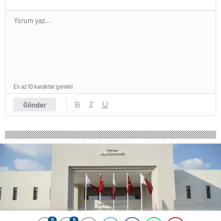
En az 10 karakter gerekli
Gönder
0
0
0
0