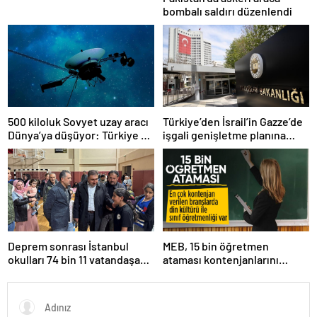
bombalı saldırı düzenlendi
500 kiloluk Sovyet uzay aracı
Türkiye’den İsrail’in Gazze’de
Dünya’ya düşüyor: Türkiye de
işgali genişletme planına
risk altında
tepki
Deprem sonrası İstanbul
MEB, 15 bin öğretmen
okulları 74 bin 11 vatandaşa
ataması kontenjanlarını
kapısını açtı
açıkladı