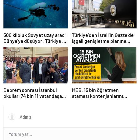
500 kiloluk Sovyet uzay aracı
Türkiye’den İsrail’in Gazze’de
Dünya’ya düşüyor: Türkiye de
işgali genişletme planına
risk altında
tepki
Deprem sonrası İstanbul
MEB, 15 bin öğretmen
okulları 74 bin 11 vatandaşa
ataması kontenjanlarını
kapısını açtı
açıkladı