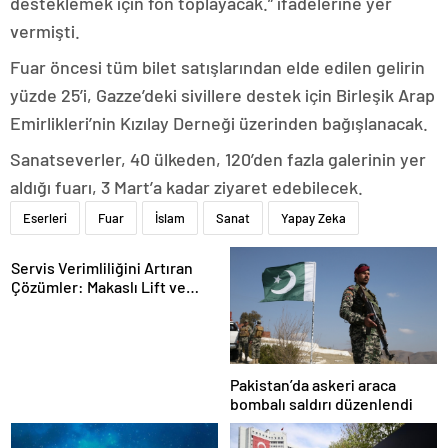
desteklemek için fon toplayacak.” ifadelerine yer
vermişti.
Fuar öncesi tüm bilet satışlarından elde edilen gelirin
yüzde 25’i, Gazze’deki sivillere destek için Birleşik Arap
Emirlikleri’nin Kızılay Derneği üzerinden bağışlanacak.
Sanatseverler, 40 ülkeden, 120’den fazla galerinin yer
aldığı fuarı, 3 Mart’a kadar ziyaret edebilecek.
Eserleri
Fuar
İslam
Sanat
Yapay Zeka
Servis Verimliliğini Artıran
Çözümler: Makaslı Lift ve
Tamirci Lifti Rehberi
Pakistan’da askeri araca
bombalı saldırı düzenlendi