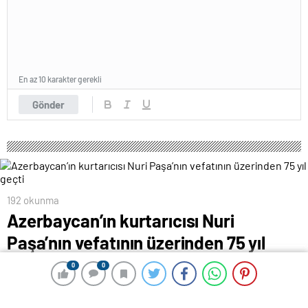
En az 10 karakter gerekli
Gönder
192 okunma
Azerbaycan’ın kurtarıcısı Nuri
Paşa’nın vefatının üzerinden 75 yıl
geçti
0
0
0
0
22 Temmuz 2024 00:33
ABONE OL
News