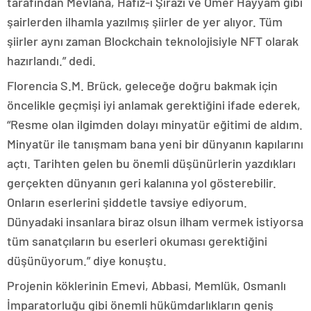
tarafından Mevlana, Hafız-ı Şirazi ve Ömer Hayyam gibi
şairlerden ilhamla yazılmış şiirler de yer alıyor. Tüm
şiirler aynı zaman Blockchain teknolojisiyle NFT olarak
hazırlandı.” dedi.
Florencia S.M. Brück, geleceğe doğru bakmak için
öncelikle geçmişi iyi anlamak gerektiğini ifade ederek,
“Resme olan ilgimden dolayı minyatür eğitimi de aldım.
Minyatür ile tanışmam bana yeni bir dünyanın kapılarını
açtı. Tarihten gelen bu önemli düşünürlerin yazdıkları
gerçekten dünyanın geri kalanına yol gösterebilir.
Onların eserlerini şiddetle tavsiye ediyorum.
Dünyadaki insanlara biraz olsun ilham vermek istiyorsa
tüm sanatçıların bu eserleri okuması gerektiğini
düşünüyorum.” diye konuştu.
Projenin köklerinin Emevi, Abbasi, Memlük, Osmanlı
İmparatorluğu gibi önemli hükümdarlıkların geniş