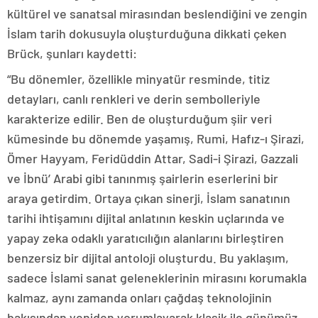
kültürel ve sanatsal mirasından beslendiğini ve zengin
İslam tarih dokusuyla oluşturduğuna dikkati çeken
Brück, şunları kaydetti:
“Bu dönemler, özellikle minyatür resminde, titiz
detayları, canlı renkleri ve derin sembolleriyle
karakterize edilir. Ben de oluşturduğum şiir veri
kümesinde bu dönemde yaşamış, Rumi, Hafız-ı Şirazi,
Ömer Hayyam, Feridüddin Attar, Sadi-i Şirazi, Gazzali
ve İbnü’ Arabi gibi tanınmış şairlerin eserlerini bir
araya getirdim. Ortaya çıkan sinerji, İslam sanatının
tarihi ihtişamını dijital anlatının keskin uçlarında ve
yapay zeka odaklı yaratıcılığın alanlarını birleştiren
benzersiz bir dijital antoloji oluşturdu. Bu yaklaşım,
sadece İslami sanat geleneklerinin mirasını korumakla
kalmaz, aynı zamanda onları çağdaş teknolojinin
bakışından yeniden yorumlayarak klasik ile günümüz