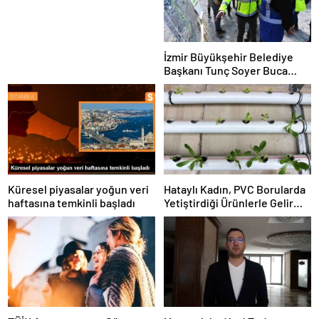
çıkarmayı hedefliyor
İzmir Büyükşehir Belediye
Başkanı Tunç Soyer Buca
Onat Tüneli çalışmalarını
inceledi
Küresel piyasalar yoğun veri
Hataylı Kadın, PVC Borularda
haftasına temkinli başladı
Yetiştirdiği Ürünlerle Gelir
Elde Ediyor