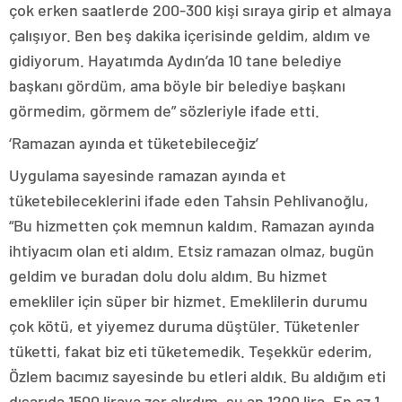
çok erken saatlerde 200-300 kişi sıraya girip et almaya
çalışıyor. Ben beş dakika içerisinde geldim, aldım ve
gidiyorum. Hayatımda Aydın’da 10 tane belediye
başkanı gördüm, ama böyle bir belediye başkanı
görmedim, görmem de” sözleriyle ifade etti.
‘Ramazan ayında et tüketebileceğiz’
Uygulama sayesinde ramazan ayında et
tüketebileceklerini ifade eden Tahsin Pehlivanoğlu,
“Bu hizmetten çok memnun kaldım. Ramazan ayında
ihtiyacım olan eti aldım. Etsiz ramazan olmaz, bugün
geldim ve buradan dolu dolu aldım. Bu hizmet
emekliler için süper bir hizmet. Emeklilerin durumu
çok kötü, et yiyemez duruma düştüler. Tüketenler
tüketti, fakat biz eti tüketemedik. Teşekkür ederim,
Özlem bacımız sayesinde bu etleri aldık. Bu aldığım eti
dışarıda 1500 liraya zor alırdım, şu an 1200 lira. En az 1