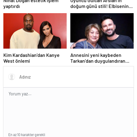
Nihat Doğan estetik işlem
Oyuncu Gülcan Arslan’ın
yaptırdı
doğum günü stili! Elbisenin
düğmelerini kapatmadı
Kim Kardashian’dan Kanye
Annesini yeni kaybeden
West önlemi
Tarkan’dan duygulandıran
paylaşım! Konserde
yaşananları ilk kez anlattı
En az 10 karakter gerekli