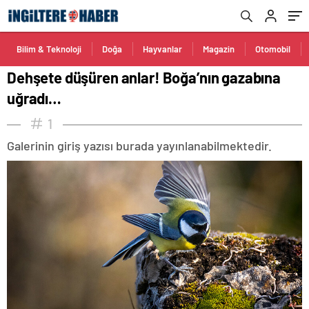
Bilim & Teknoloji
Doğa
Hayvanlar
Magazin
Otomobil
Dehşete düşüren anlar! Boğa’nın gazabına
uğradı…
1
Galerinin giriş yazısı burada yayınlanabilmektedir.