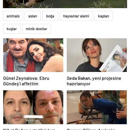
animals
aslan
boğa
hayvanlar alemi
kaplan
kuşlar
minik dostlar
Günel Zeynalova: Ebru
Seda Bakan, yeni projesine
Gündeş’i affettim
hazırlanıyor