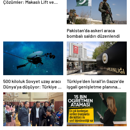
Çözümler: Makaslı Lift ve
Tamirci Lifti Rehberi
Pakistan’da askeri araca
bombalı saldırı düzenlendi
500 kiloluk Sovyet uzay aracı
Türkiye’den İsrail’in Gazze’de
Dünya’ya düşüyor: Türkiye de
işgali genişletme planına
risk altında
tepki