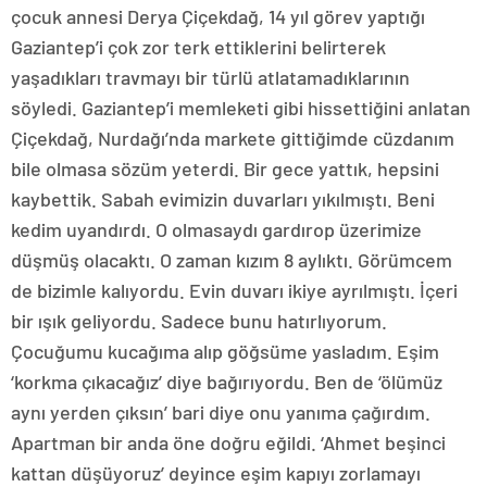
çocuk annesi Derya Çiçekdağ, 14 yıl görev yaptığı
Gaziantep’i çok zor terk ettiklerini belirterek
yaşadıkları travmayı bir türlü atlatamadıklarının
söyledi. Gaziantep’i memleketi gibi hissettiğini anlatan
Çiçekdağ, Nurdağı’nda markete gittiğimde cüzdanım
bile olmasa sözüm yeterdi. Bir gece yattık, hepsini
kaybettik. Sabah evimizin duvarları yıkılmıştı. Beni
kedim uyandırdı. O olmasaydı gardırop üzerimize
düşmüş olacaktı. O zaman kızım 8 aylıktı. Görümcem
de bizimle kalıyordu. Evin duvarı ikiye ayrılmıştı. İçeri
bir ışık geliyordu. Sadece bunu hatırlıyorum.
Çocuğumu kucağıma alıp göğsüme yasladım. Eşim
‘korkma çıkacağız’ diye bağırıyordu. Ben de ‘ölümüz
aynı yerden çıksın’ bari diye onu yanıma çağırdım.
Apartman bir anda öne doğru eğildi. ‘Ahmet beşinci
kattan düşüyoruz’ deyince eşim kapıyı zorlamayı