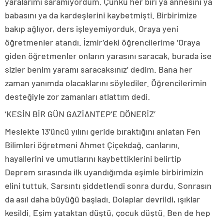
yaralarımı saramıyordum. Çünkü her biri ya annesini ya
babasını ya da kardeşlerini kaybetmişti. Birbirimize
bakıp ağlıyor, ders işleyemiyorduk. Oraya yeni
öğretmenler atandı. İzmir’deki öğrencilerime ‘Oraya
giden öğretmenler onların yarasını saracak, burada ise
sizler benim yaramı saracaksınız’ dedim. Bana her
zaman yanımda olacaklarını söylediler. Öğrencilerimin
desteğiyle zor zamanları atlattım dedi.
‘KESİN BİR GÜN GAZİANTEP’E DÖNERİZ’
Meslekte 13’üncü yılını geride bıraktığını anlatan Fen
Bilimleri öğretmeni Ahmet Çiçekdağ, canlarını,
hayallerini ve umutlarını kaybettiklerini belirtip
Deprem sırasında ilk uyandığımda eşimle birbirimizin
elini tuttuk. Sarsıntı şiddetlendi sonra durdu. Sonrasın
da asıl daha büyüğü başladı. Dolaplar devrildi, ışıklar
kesildi. Eşim yataktan düştü, çocuk düştü. Ben de hep