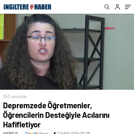
253 okunma
Depremzede Öğretmenler,
Öğrencilerin Desteğiyle Acılarını
Hafifletiyor
7 Şubat 2024 00:09
ABONE OL
News