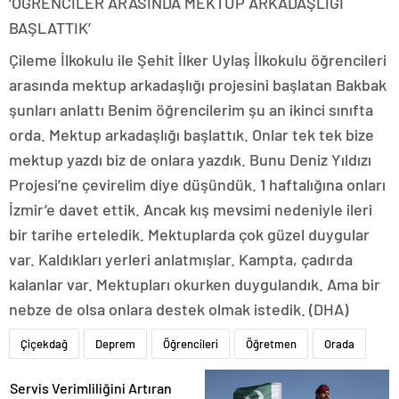
‘ÖĞRENCİLER ARASINDA MEKTUP ARKADAŞLIĞI
BAŞLATTIK’
Çileme İlkokulu ile Şehit İlker Uylaş İlkokulu öğrencileri
arasında mektup arkadaşlığı projesini başlatan Bakbak
şunları anlattı Benim öğrencilerim şu an ikinci sınıfta
orda. Mektup arkadaşlığı başlattık. Onlar tek tek bize
mektup yazdı biz de onlara yazdık. Bunu Deniz Yıldızı
Projesi’ne çevirelim diye düşündük. 1 haftalığına onları
İzmir’e davet ettik. Ancak kış mevsimi nedeniyle ileri
bir tarihe erteledik. Mektuplarda çok güzel duygular
var. Kaldıkları yerleri anlatmışlar. Kampta, çadırda
kalanlar var. Mektupları okurken duygulandık. Ama bir
nebze de olsa onlara destek olmak istedik. (DHA)
Çiçekdağ
Deprem
Öğrencileri
Öğretmen
Orada
Servis Verimliliğini Artıran