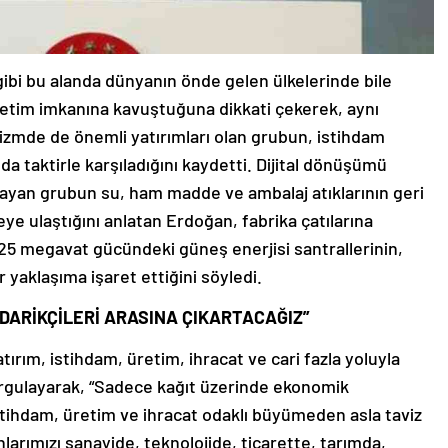
gibi bu alanda dünyanın önde gelen ülkelerinde bile
retim imkanına kavuştuğuna dikkati çekerek, aynı
rizmde de önemli yatırımları olan grubun, istihdam
da taktirle karşıladığını kaydetti. Dijital dönüşümü
layan grubun su, ham madde ve ambalaj atıklarının geri
ye ulaştığını anlatan Erdoğan, fabrika çatılarına
25 megavat gücündeki güneş enerjisi santrallerinin,
r yaklaşıma işaret ettiğini söyledi.
DARİKÇİLERİ ARASINA ÇIKARTACAĞIZ”
rım, istihdam, üretim, ihracat ve cari fazla yoluyla
gulayarak, “Sadece kağıt üzerinde ekonomik
stihdam, üretim ve ihracat odaklı büyümeden asla taviz
larımızı sanayide, teknolojide, ticarette, tarımda,