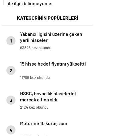
ile ilgili bilinmeyenler
KATEGORİNİN POPÜLERLERİ
Yabancı ilgisini üzerine çeken
yerli hisseler
1
63826 kez okundu
15 hisse hedef fiyatını yükseltti
2
11708 kez okundu
HSBC, havacılık hisselerini
mercek altına aldı
3
2124 kez okundu
Motorine 10 kuruş zam
4