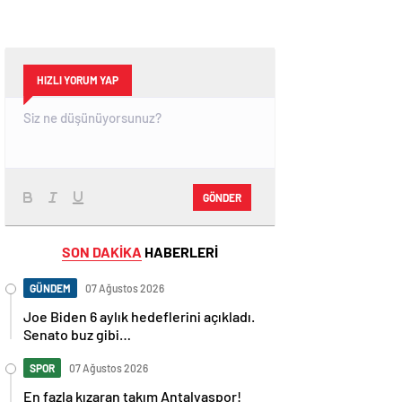
HIZLI YORUM YAP
GÖNDER
SON DAKİKA
HABERLERİ
GÜNDEM
07 Ağustos 2026
Joe Biden 6 aylık hedeflerini açıkladı.
Senato buz gibi…
SPOR
07 Ağustos 2026
En fazla kızaran takım Antalyaspor!