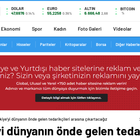
DOLAR
EURO
ALTIN
BITCOIN
47,6976
55,2258
6.666,48
%
0.14%
0.36%
2,68
Ekonomi
Spor
Kadın
Foto Galeri
Videolar
ınlar
Hisseler
Pariteler
Kritoparalar
Borsa
Diğer Haberle
iye’yi dünyanın önde gelen tedarikçileri arasına çıkartacağız
i dünyanın önde gelen tedar