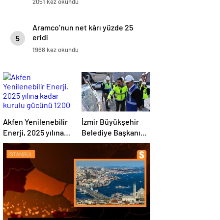
2051 kez okundu
Aramco’nun net kârı yüzde 25
eridi
5
1968 kez okundu
Akfen Yenilenebilir
İzmir Büyükşehir
Enerji, 2025 yılına
Belediye Başkanı
kadar kurulu
Tunç Soyer Buca
gücünü 1200
Onat Tüneli
megavata çıkarmayı
çalışmalarını
hedefliyor
inceledi