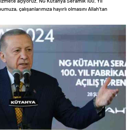
hizmete açıyoruz. NG Kütahya Seramik 100. Yıl
umuza, çalışanlarımıza hayırlı olmasını Allah’tan