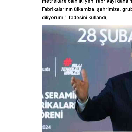
metrekare olan iki yeni fabrikayı daha 
Fabrikalarının ülkemize, şehrimize, grub
diliyorum.” ifadesini kullandı.