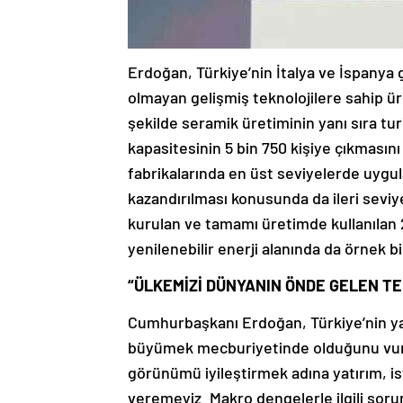
Erdoğan, Türkiye’nin İtalya ve İspanya 
olmayan gelişmiş teknolojilere sahip ü
şekilde seramik üretiminin yanı sıra tu
kapasitesinin 5 bin 750 kişiye çıkmasını 
fabrikalarında en üst seviyelerde uygu
kazandırılması konusunda da ileri seviye
kurulan ve tamamı üretimde kullanılan 
yenilenebilir enerji alanında da örnek bi
“ÜLKEMİZİ DÜNYANIN ÖNDE GELEN TE
Cumhurbaşkanı Erdoğan, Türkiye’nin yatı
büyümek mecburiyetinde olduğunu vur
görünümü iyileştirmek adına yatırım, i
veremeyiz. Makro dengelerle ilgili sorun