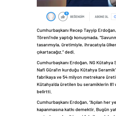
0
BEĞENDİM
ABONE OL
Cumhurbaşkanı Recep Tayyip Erdoğan, N
Töreni’nde yaptığı konuşmada, “Savun
tasarımıyla, üretimiyle, ihracatıyla ülk
çıkartacağız.” dedi.
Cumhurbaşkanı Erdoğan, NG Kütahya Sera
Nafi Güral’ın kurduğu Kütahya Seramik’in
fabrikaya ve 54 milyon metrekare üreti
Kütahya’da üretilen bu seramiklerin 81 vi
belirtti.
Cumhurbaşkanı Erdoğan, “Açılan her yeni
kapanmasına katkı demektir. Bugün yatır