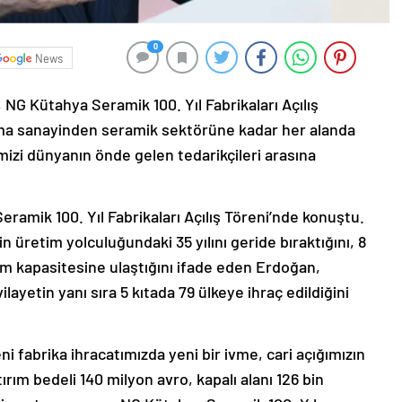
0
News
G Kütahya Seramik 100. Yıl Fabrikaları Açılış
ma sanayinden seramik sektörüne kadar her alanda
emizi dünyanın önde gelen tedarikçileri arasına
mik 100. Yıl Fabrikaları Açılış Töreni’nde konuştu.
 üretim yolculuğundaki 35 yılını geride bıraktığını, 8
m kapasitesine ulaştığını ifade eden Erdoğan,
layetin yanı sıra 5 kıtada 79 ülkeye ihraç edildiğini
 fabrika ihracatımızda yeni bir ivme, cari açığımızın
ım bedeli 140 milyon avro, kapalı alanı 126 bin