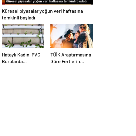
Küresel piyasalar yoğun veri haftasına
temkinli başladı
Hataylı Kadın, PVC
TÜİK Araştırmasına
Borularda
Göre Fertlerin
Yetiştirdiği
Kişisel İlişkileri ve
Ürünlerle Gelir Elde
Sosyal Aktiviteleri
Ediyor