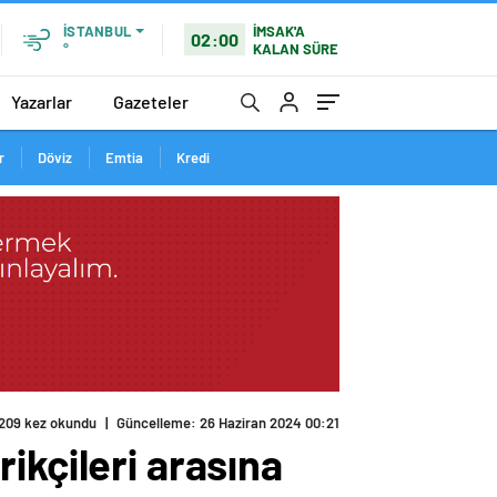
İMSAK'A
İSTANBUL
02:00
KALAN SÜRE
°
Yazarlar
Gazeteler
r
Döviz
Emtia
Kredi
ikçileri arasına