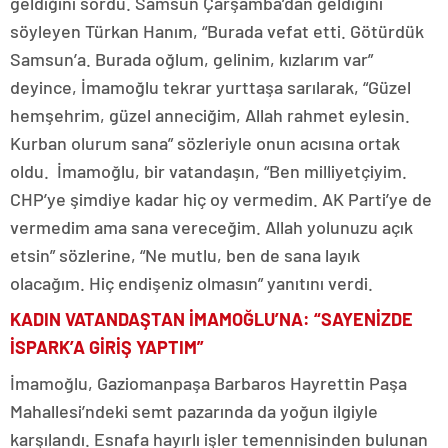
geldiğini sordu. Samsun Çarşamba’dan geldiğini
söyleyen Türkan Hanım, “Burada vefat etti. Götürdük
Samsun’a. Burada oğlum, gelinim, kızlarım var”
deyince, İmamoğlu tekrar yurttaşa sarılarak, “Güzel
hemşehrim, güzel anneciğim, Allah rahmet eylesin.
Kurban olurum sana” sözleriyle onun acısına ortak
oldu. İmamoğlu, bir vatandaşın, “Ben milliyetçiyim.
CHP’ye şimdiye kadar hiç oy vermedim. AK Parti’ye de
vermedim ama sana vereceğim. Allah yolunuzu açık
etsin” sözlerine, “Ne mutlu, ben de sana layık
olacağım. Hiç endişeniz olmasın” yanıtını verdi.
KADIN VATANDAŞTAN İMAMOĞLU’NA: “SAYENİZDE
İSPARK’A GİRİŞ YAPTIM”
İmamoğlu, Gaziomanpaşa Barbaros Hayrettin Paşa
Mahallesi’ndeki semt pazarında da yoğun ilgiyle
karşılandı. Esnafa hayırlı işler temennisinden bulunan