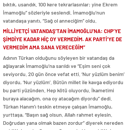
bıktık, usandık. 100 kere tekrarlasınlar; yine Ekrem
İmamoğlu” sözleriyle seslendi. İmamoğlu’nun
vatandaşa yanıtı, “Sağ ol anneciğim” oldu.
MİLLİYETÇİ VATANDAŞ’TAN İMAMOĞLU’NA: CHP’YE
ŞİMDİYE KADAR HİÇ OY VERMEDİM. AK PARTİ’YE DE
VERMEDİM AMA SANA VERECEĞİM”
Adının Türkan olduğunu söyleyen bir vatandaş da
ağlayarak İmamoğlu’na sarıldı ve “Eşim seni çok
seviyordu. 20 gün önce vefat etti. ‘Nur yüzlüm benim’
diyordu, ‘Nur yüzlüm’. Bütün millet ile kavga ediyordu
bu parti yüzünden. Hep kötü oluyordu. İkametimi
buraya alacağım, ona oy atacağım diyordu” dedi.
Türkan Hanım’ı teskin etmeye çalışan İmamoğlu,
yurttaşa, “Başın sağ olsun. Allah rahmet eylesin.
Doğrudan yana olmak bazen zordur” diyerek nereden