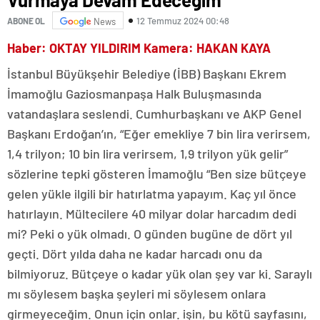
12 Temmuz 2024 00:48
ABONE OL
News
Haber: OKTAY YILDIRIM Kamera: HAKAN KAYA
İstanbul Büyükşehir Belediye (İBB) Başkanı Ekrem
İmamoğlu Gaziosmanpaşa Halk Buluşmasında
vatandaşlara seslendi. Cumhurbaşkanı ve AKP Genel
Başkanı Erdoğan’ın, “Eğer emekliye 7 bin lira verirsem,
1,4 trilyon; 10 bin lira verirsem, 1,9 trilyon yük gelir”
sözlerine tepki gösteren İmamoğlu “Ben size bütçeye
gelen yükle ilgili bir hatırlatma yapayım. Kaç yıl önce
hatırlayın. Mültecilere 40 milyar dolar harcadım dedi
mi? Peki o yük olmadı. O günden bugüne de dört yıl
geçti. Dört yılda daha ne kadar harcadı onu da
bilmiyoruz. Bütçeye o kadar yük olan şey var ki. Saraylı
mı söylesem başka şeyleri mi söylesem onlara
girmeyeceğim. Onun için onlar. işin, bu kötü sayfasını,