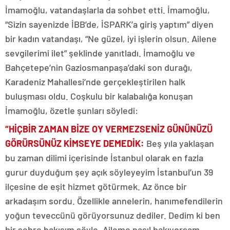
İmamoğlu, vatandaşlarla da sohbet etti. İmamoğlu,
“Sizin sayenizde İBB’de, İSPARK’a giriş yaptım” diyen
bir kadın vatandaşı, “Ne güzel, iyi işlerin olsun. Ailene
sevgilerimi ilet” şeklinde yanıtladı. İmamoğlu ve
Bahçetepe’nin Gaziosmanpaşa’daki son durağı,
Karadeniz Mahallesi’nde gerçekleştirilen halk
buluşması oldu. Coşkulu bir kalabalığa konuşan
İmamoğlu, özetle şunları söyledi:
“HİÇBİR ZAMAN BİZE OY VERMEZSENİZ GÜNÜNÜZÜ
GÖRÜRSÜNÜZ KİMSEYE DEMEDİK:
Beş yıla yaklaşan
bu zaman dilimi içerisinde İstanbul olarak en fazla
gurur duyduğum şey açık söyleyeyim İstanbul’un 39
ilçesine de eşit hizmet götürmek. Az önce bir
arkadaşım sordu. Özellikle annelerin, hanımefendilerin
yoğun teveccünü görüyorsunuz dediler. Dedim ki ben
bir şehre bakışım şöyle. Aileme nasıl bakıyorsam