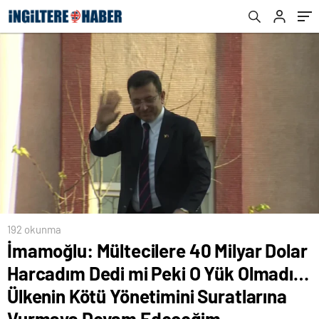
Ülkenin Kötü Yönetimini Suratlarına
Vurmaya Devam Edeceğim
192 okunma
İmamoğlu: Mültecilere 40 Milyar Dolar
Harcadım Dedi mi Peki O Yük Olmadı…
Ülkenin Kötü Yönetimini Suratlarına
Vurmaya Devam Edeceğim