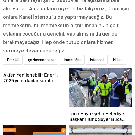
almıyorlar. Ama onların niyetini biz biliyoruz. Onun için
onlara Kanal İstanbul’u da yaptırmayacağız. Bu
memleketin, bu memleketin hiçbir insanını, hiçbir
evladını çocuğunu gencini, yaş almışını da geride
bırakmayacağız. Hep önde tutup onlara hizmet
vermeye devam edeceğiz”
Emekli
gaziosmanpaşa
İmamoğlu
İstanbul
Millet
Akfen Yenilenebilir Enerji,
2025 yılına kadar kurulu
gücünü 1200 megavata
çıkarmayı hedefliyor
İzmir Büyükşehir Belediye
Başkanı Tunç Soyer Buca
Onat Tüneli çalışmalarını
inceledi