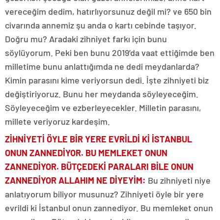
vereceğim dedim, hatırlıyorsunuz değil mi? ve 650 bin
civarında annemiz şu anda o kartı cebinde taşıyor.
Doğru mu? Aradaki zihniyet farkı için bunu
söylüyorum. Peki ben bunu 2019’da vaat ettiğimde ben
milletime bunu anlattığımda ne dedi meydanlarda?
Kimin parasını kime veriyorsun dedi. İşte zihniyeti biz
değiştiriyoruz. Bunu her meydanda söyleyeceğim.
Söyleyeceğim ve ezberleyecekler. Milletin parasını,
millete veriyoruz kardeşim.
ZİHNİYETİ ÖYLE BİR YERE EVRİLDİ Kİ İSTANBUL
ONUN ZANNEDİYOR. BU MEMLEKET ONUN
ZANNEDİYOR. BÜTÇEDEKİ PARALARI BİLE ONUN
ZANNEDİYOR ALLAHIM NE DİYEYİM:
Bu zihniyeti niye
anlatıyorum biliyor musunuz? Zihniyeti öyle bir yere
evrildi ki İstanbul onun zannediyor. Bu memleket onun