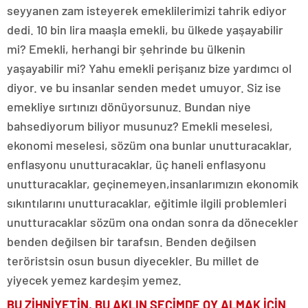
seyyanen zam isteyerek emeklilerimizi tahrik ediyor
dedi. 10 bin lira maaşla emekli, bu ülkede yaşayabilir
mi? Emekli, herhangi bir şehrinde bu ülkenin
yaşayabilir mi? Yahu emekli perişanız bize yardımcı ol
diyor. ve bu insanlar senden medet umuyor. Siz ise
emekliye sırtınızı dönüyorsunuz. Bundan niye
bahsediyorum biliyor musunuz? Emekli meselesi,
ekonomi meselesi, sözüm ona bunlar unutturacaklar,
enflasyonu unutturacaklar, üç haneli enflasyonu
unutturacaklar, geçinemeyen,insanlarımızın ekonomik
sıkıntılarını unutturacaklar, eğitimle ilgili problemleri
unutturacaklar sözüm ona ondan sonra da dönecekler
benden değilsen bir tarafsın. Benden değilsen
teröristsin osun busun diyecekler. Bu millet de
yiyecek yemez kardeşim yemez.
BU ZİHNİYETİN, BU AKLIN SEÇİMDE OY ALMAK İÇİN