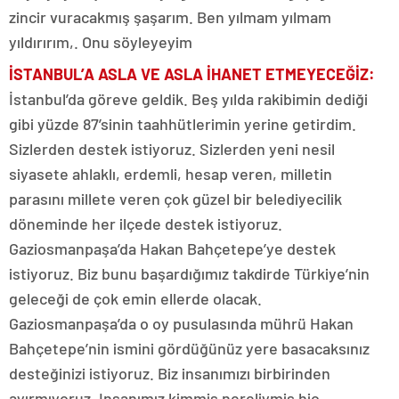
zincir vuracakmış şaşarım. Ben yılmam yılmam
yıldırırım,. Onu söyleyeyim
İSTANBUL’A ASLA VE ASLA İHANET ETMEYECEĞİZ:
İstanbul’da göreve geldik. Beş yılda rakibimin dediği
gibi yüzde 87’sinin taahhütlerimin yerine getirdim.
Sizlerden destek istiyoruz. Sizlerden yeni nesil
siyasete ahlaklı, erdemli, hesap veren, milletin
parasını millete veren çok güzel bir belediyecilik
döneminde her ilçede destek istiyoruz.
Gaziosmanpaşa’da Hakan Bahçetepe’ye destek
istiyoruz. Biz bunu başardığımız takdirde Türkiye’nin
geleceği de çok emin ellerde olacak.
Gaziosmanpaşa’da o oy pusulasında mührü Hakan
Bahçetepe’nin ismini gördüğünüz yere basacaksınız
desteğinizi istiyoruz. Biz insanımızı birbirinden
ayırmıyoruz. Insanımız kimmiş nereliymiş hiç