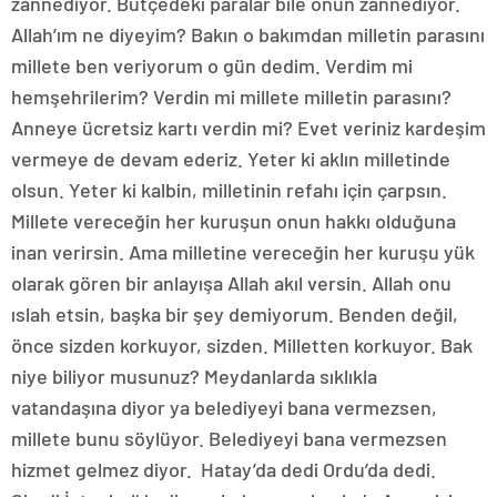
zannediyor. Bütçedeki paralar bile onun zannediyor.
Allah’ım ne diyeyim? Bakın o bakımdan milletin parasını
millete ben veriyorum o gün dedim. Verdim mi
hemşehrilerim? Verdin mi millete milletin parasını?
Anneye ücretsiz kartı verdin mi? Evet veriniz kardeşim
vermeye de devam ederiz. Yeter ki aklın milletinde
olsun. Yeter ki kalbin, milletinin refahı için çarpsın.
Millete vereceğin her kuruşun onun hakkı olduğuna
inan verirsin. Ama milletine vereceğin her kuruşu yük
olarak gören bir anlayışa Allah akıl versin. Allah onu
ıslah etsin, başka bir şey demiyorum. Benden değil,
önce sizden korkuyor, sizden. Milletten korkuyor. Bak
niye biliyor musunuz? Meydanlarda sıklıkla
vatandaşına diyor ya belediyeyi bana vermezsen,
millete bunu söylüyor. Belediyeyi bana vermezsen
hizmet gelmez diyor. Hatay’da dedi Ordu’da dedi.