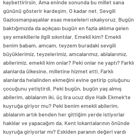
kaybettirirsin. Ama eninde sonunda bu millet sana
gününü gösterir kardeşim. O kadar net. Sevgili
Gaziosmanpaşalılar esas meseleleri ıskalıyoruz. Bugün
baktığımızda da açıkçası bugün en fazla aklıma gelen
şey emeklilerle ilgili sıkıntılar. Emekli kim? Emekli
benim babam, amcam, teyzem buradaki sevgili
büyüklerimiz, teyzelerimiz, amcalarımız, ablalarımız,
abilerimiz, emekli kim onlar? Peki onlar ne yaptı? Farklı
alanlarda ülkesine, milletine hizmet etti. Farklı
alanlarda helalinden ekmeğini evine getirip çoluğunu
çocuğunu yetiştirdi. Peki bugün, bugün yaş almış
abilerim, ablalarım iki, üç lira ucuz diye Halk Ekmek’te
kuyruğa giriyor mu? Peki benim emekli abilerim,
ablalarım artık benden her gittiğim yerde istiyorlar
haklılar ve yapacağım da. Kent lokantalarının önünde
kuyruğa giriyorlar mı? Eskiden paranın değeri vardı