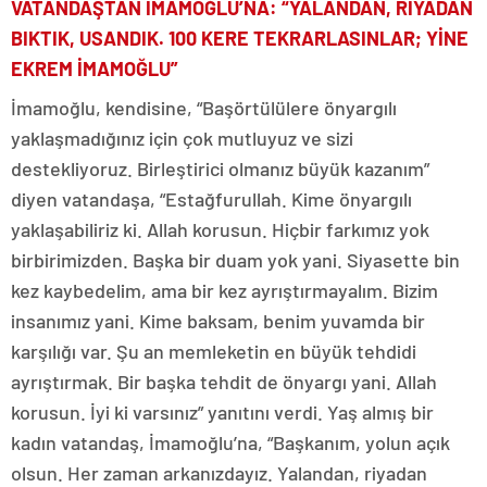
VATANDAŞTAN İMAMOĞLU’NA: “YALANDAN, RİYADAN
BIKTIK, USANDIK. 100 KERE TEKRARLASINLAR; YİNE
EKREM İMAMOĞLU”
İmamoğlu, kendisine, “Başörtülülere önyargılı
yaklaşmadığınız için çok mutluyuz ve sizi
destekliyoruz. Birleştirici olmanız büyük kazanım”
diyen vatandaşa, “Estağfurullah. Kime önyargılı
yaklaşabiliriz ki. Allah korusun. Hiçbir farkımız yok
birbirimizden. Başka bir duam yok yani. Siyasette bin
kez kaybedelim, ama bir kez ayrıştırmayalım. Bizim
insanımız yani. Kime baksam, benim yuvamda bir
karşılığı var. Şu an memleketin en büyük tehdidi
ayrıştırmak. Bir başka tehdit de önyargı yani. Allah
korusun. İyi ki varsınız” yanıtını verdi. Yaş almış bir
kadın vatandaş, İmamoğlu’na, “Başkanım, yolun açık
olsun. Her zaman arkanızdayız. Yalandan, riyadan