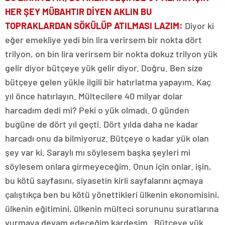
HER ŞEY MÜBAHTIR DİYEN AKLIN BU
TOPRAKLARDAN SÖKÜLÜP ATILMASI LAZIM:
Diyor ki
eğer emekliye yedi bin lira verirsem bir nokta dört
trilyon, on bin lira verirsem bir nokta dokuz trilyon yük
gelir diyor bütçeye yük gelir diyor. Doğru. Ben size
bütçeye gelen yükle ilgili bir hatırlatma yapayım. Kaç
yıl önce hatırlayın. Mültecilere 40 milyar dolar
harcadım dedi mi? Peki o yük olmadı. O günden
bugüne de dört yıl geçti. Dört yılda daha ne kadar
harcadı onu da bilmiyoruz. Bütçeye o kadar yük olan
şey var ki. Saraylı mı söylesem başka şeyleri mi
söylesem onlara girmeyeceğim. Onun için onlar. işin,
bu kötü sayfasını, siyasetin kirli sayfalarını açmaya
çalıştıkça ben bu kötü yönettikleri ülkenin ekonomisini,
ülkenin eğitimini, ülkenin mülteci sorununu suratlarına
vurmaya devam edeceğim kardeşim. Bütçeye yük