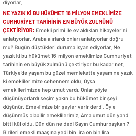
diyorlar.
NE YAZIK Kİ BU HÜKÜMET 16 MİLYON EMEKLİMİZE
CUMHURİYET TARİHİNİN EN BÜYÜK ZULMÜNÜ
ÇEKTİRİYOR:
Emekli primi ile ev aldıkları hikayelerini
anlatıyorlar. Araba alırlardı onları anlatıyorlar doğru
mu? Bugün düştükleri duruma isyan ediyorlar. Ne
yazık ki bu hükümet 16 milyon emeklimize Cumhuriyet
tarihinin en büyük zulmünü çektiriyor bu kadar net.
Türkiye’de yaşam bu güzel memlekette yaşam ne yazık
ki emeklilerimize cehennem oldu. Oysa
emeklilerimizde hep umut vardı. Onlar şöyle
düşünüyorlardı seçim yakın bu hükümet bir şeyi
düşünür. Emeklimize bir şeyler verir derdi. Öyle
düşünmüş olabilir emeklilerimiz. Ama umut dün yandı
bitti kül oldu. Dün dün ne dedi Sayın Cumhurbaşkanı?
Birileri emekli maaşına yedi bin lira on bin lira