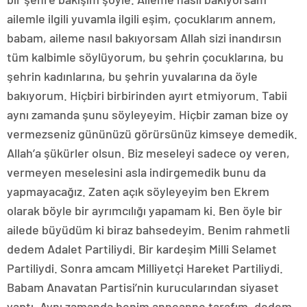
ailemle ilgili yuvamla ilgili eşim, çocuklarım annem,
babam, aileme nasıl bakıyorsam Allah sizi inandırsın
tüm kalbimle söylüyorum, bu şehrin çocuklarına, bu
şehrin kadınlarına, bu şehrin yuvalarına da öyle
bakıyorum. Hiçbiri birbirinden ayırt etmiyorum. Tabii
aynı zamanda şunu söyleyeyim. Hiçbir zaman bize oy
vermezseniz gününüzü görürsünüz kimseye demedik.
Allah’a şükürler olsun. Biz meseleyi sadece oy veren,
vermeyen meselesini asla indirgemedik bunu da
yapmayacağız. Zaten açık söyleyeyim ben Ekrem
olarak böyle bir ayrımcılığı yapamam ki. Ben öyle bir
ailede büyüdüm ki biraz bahsedeyim. Benim rahmetli
dedem Adalet Partiliydi. Bir kardeşim Milli Selamet
Partiliydi. Sonra amcam Milliyetçi Hareket Partiliydi.
Babam Anavatan Partisi’nin kurucularından siyaset
yaptı. Aynı zamanda benim anneanne tarafım, dedem