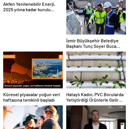
Akfen Yenilenebilir Enerji,
2025 yılına kadar kurulu
gücünü 1200 megavata
çıkarmayı hedefliyor
İzmir Büyükşehir Belediye
Başkanı Tunç Soyer Buca
Onat Tüneli çalışmalarını
inceledi
Küresel piyasalar yoğun veri
Hataylı Kadın, PVC Borularda
haftasına temkinli başladı
Yetiştirdiği Ürünlerle Gelir
Elde Ediyor