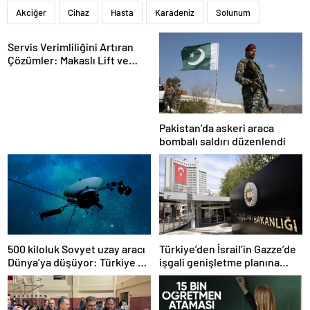
Akciğer
Cihaz
Hasta
Karadeniz
Solunum
Servis Verimliliğini Artıran
Çözümler: Makaslı Lift ve
Tamirci Lifti Rehberi
Pakistan’da askeri araca
bombalı saldırı düzenlendi
500 kiloluk Sovyet uzay aracı
Türkiye’den İsrail’in Gazze’de
Dünya’ya düşüyor: Türkiye de
işgali genişletme planına
risk altında
tepki