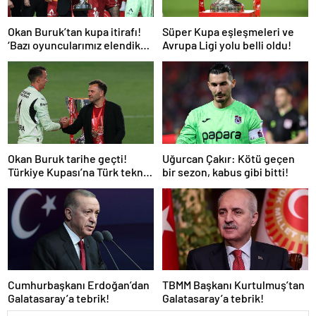
Okan Buruk’tan kupa itirafı!
Süper Kupa eşleşmeleri ve
‘Bazı oyuncularımız elendik
Avrupa Ligi yolu belli oldu!
diye düşündü’
Okan Buruk tarihe geçti!
Uğurcan Çakır: Kötü geçen
Türkiye Kupası’na Türk teknik
bir sezon, kabus gibi bitti!
adam damgası
Cumhurbaşkanı Erdoğan’dan
TBMM Başkanı Kurtulmuş’tan
Galatasaray’a tebrik!
Galatasaray’a tebrik!