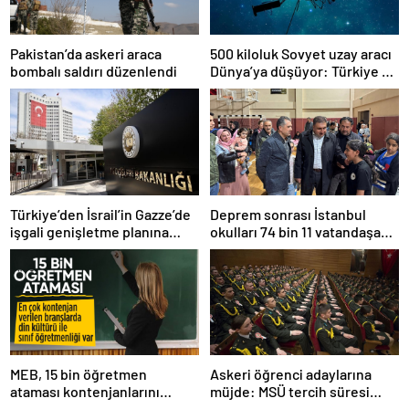
Pakistan’da askeri araca
500 kiloluk Sovyet uzay aracı
bombalı saldırı düzenlendi
Dünya’ya düşüyor: Türkiye de
risk altında
Türkiye’den İsrail’in Gazze’de
Deprem sonrası İstanbul
işgali genişletme planına
okulları 74 bin 11 vatandaşa
tepki
kapısını açtı
MEB, 15 bin öğretmen
Askeri öğrenci adaylarına
ataması kontenjanlarını
müjde: MSÜ tercih süresi
açıkladı
uzatıldı