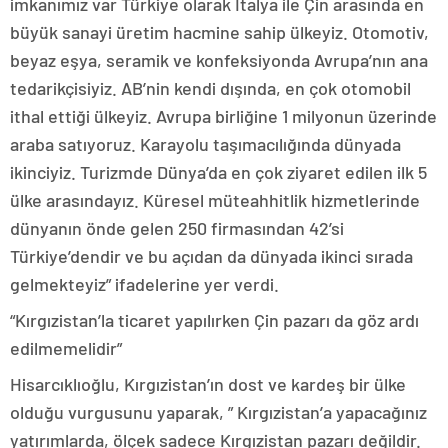
imkanımız var Türkiye olarak İtalya ile Çin arasında en
büyük sanayi üretim hacmine sahip ülkeyiz. Otomotiv,
beyaz eşya, seramik ve konfeksiyonda Avrupa’nın ana
tedarikçisiyiz. AB’nin kendi dışında, en çok otomobil
ithal ettiği ülkeyiz. Avrupa birliğine 1 milyonun üzerinde
araba satıyoruz. Karayolu taşımacılığında dünyada
ikinciyiz. Turizmde Dünya’da en çok ziyaret edilen ilk 5
ülke arasındayız. Küresel müteahhitlik hizmetlerinde
dünyanın önde gelen 250 firmasından 42’si
Türkiye’dendir ve bu açıdan da dünyada ikinci sırada
gelmekteyiz” ifadelerine yer verdi.
“Kırgızistan’la ticaret yapılırken Çin pazarı da göz ardı
edilmemelidir”
Hisarcıklıoğlu, Kırgızistan’ın dost ve kardeş bir ülke
olduğu vurgusunu yaparak, ” Kırgızistan’a yapacağınız
yatırımlarda, ölçek sadece Kırgızistan pazarı değildir.