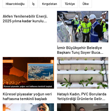
Hisarcıklıoğlu
İş
Kırgızistan
Türkiye
Ülke
Akfen Yenilenebilir Enerji,
2025 yılına kadar kurulu
gücünü 1200 megavata
çıkarmayı hedefliyor
İzmir Büyükşehir Belediye
Başkanı Tunç Soyer Buca
Onat Tüneli çalışmalarını
inceledi
Küresel piyasalar yoğun veri
Hataylı Kadın, PVC Borularda
haftasına temkinli başladı
Yetiştirdiği Ürünlerle Gelir
Elde Ediyor