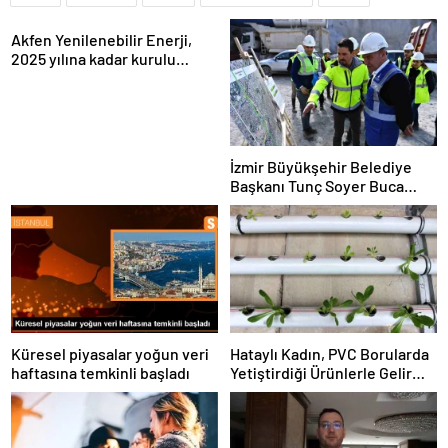
Akfen Yenilenebilir Enerji,
2025 yılına kadar kurulu
gücünü 1200 megavata
çıkarmayı hedefliyor
İzmir Büyükşehir Belediye
Başkanı Tunç Soyer Buca
Onat Tüneli çalışmalarını
inceledi
Küresel piyasalar yoğun veri
Hataylı Kadın, PVC Borularda
haftasına temkinli başladı
Yetiştirdiği Ürünlerle Gelir
Elde Ediyor