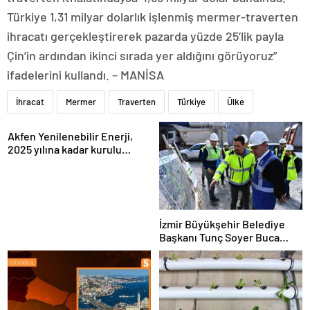
Türkiye 1,31 milyar dolarlık işlenmiş mermer-traverten
ihracatı gerçekleştirerek pazarda yüzde 25’lik payla
Çin’in ardından ikinci sırada yer aldığını görüyoruz”
ifadelerini kullandı. – MANİSA
İhracat
Mermer
Traverten
Türkiye
Ülke
Akfen Yenilenebilir Enerji,
2025 yılına kadar kurulu
gücünü 1200 megavata
çıkarmayı hedefliyor
İzmir Büyükşehir Belediye
Başkanı Tunç Soyer Buca
Onat Tüneli çalışmalarını
inceledi