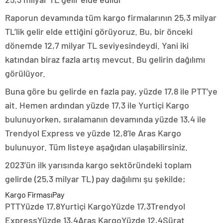
Raporun devamında tüm kargo firmalarının 25,3 milyar
TL’lik gelir elde ettiğini görüyoruz. Bu, bir önceki
dönemde 12,7 milyar TL seviyesindeydi. Yani iki
katından biraz fazla artış mevcut. Bu gelirin dağılımı
görülüyor.
Buna göre bu gelirde en fazla pay, yüzde 17,8 ile PTT’ye
ait. Hemen ardından yüzde 17,3 ile Yurtiçi Kargo
bulunuyorken, sıralamanın devamında yüzde 13,4 ile
Trendyol Express ve yüzde 12,8’le Aras Kargo
bulunuyor. Tüm listeye aşağıdan ulaşabilirsiniz.
2023’ün ilk yarısında kargo sektöründeki toplam
gelirde (25,3 milyar TL) pay dağılımı şu şekilde;
Kargo FirmasıPay
PTTYüzde 17,8Yurtiçi KargoYüzde 17,3Trendyol
ExpressYüzde 13,4Aras KargoYüzde 12,4Sürat