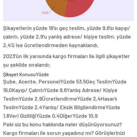
Şikayetlerin yüzde 16’sı geç teslim, yüzde 9,6’sı kayıp/
çalıntı, yüzde 2,9’u yanlış adrese/ kişiye teslim, yüzde
2,4’ü ise ücretlendirmeden kaynaklandı.
2023’ün ilk yarısında kargo firmaları ile ilgili şikayetler
şu şekilde sıralandı;
Şikayet KonusuYüzde
Şube, Acente, PersonelYüzde 53,5Geç TeslimYüzde
16,0Kayıp/ ÇalıntıYüzde 9,6Yanlış Adrese/ Kişiye
TeslimYüzde 2,9ÜcretlendirmeYüzde 2,4Hasarlı
TeslimYüzde 2,4Yanlış/ Eksik BilgilendirmeYüzde
1,8Veri GizliliğiYüzde 0,4DiğerYüzde 10,9
Peki siz bu konu hakkında neler düşünüyorsunuz?
Kargo firmaları ile sorun yaşadınız mı? Görüşlerinizi