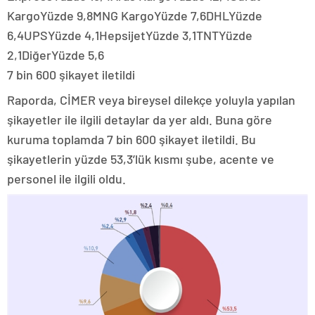
KargoYüzde 9,8MNG KargoYüzde 7,6DHLYüzde
6,4UPSYüzde 4,1HepsijetYüzde 3,1TNTYüzde
2,1DiğerYüzde 5,6
7 bin 600 şikayet iletildi
Raporda, CİMER veya bireysel dilekçe yoluyla yapılan
şikayetler ile ilgili detaylar da yer aldı. Buna göre
kuruma toplamda 7 bin 600 şikayet iletildi. Bu
şikayetlerin yüzde 53,3’lük kısmı şube, acente ve
personel ile ilgili oldu.