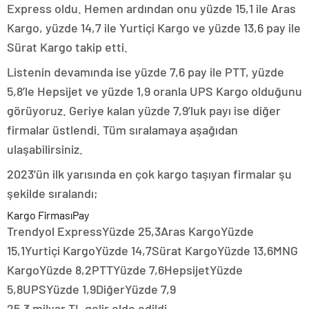
Express oldu. Hemen ardından onu yüzde 15,1 ile Aras
Kargo, yüzde 14,7 ile Yurtiçi Kargo ve yüzde 13,6 pay ile
Sürat Kargo takip etti.
Listenin devamında ise yüzde 7,6 pay ile PTT, yüzde
5,8’le Hepsijet ve yüzde 1,9 oranla UPS Kargo olduğunu
görüyoruz. Geriye kalan yüzde 7,9’luk payı ise diğer
firmalar üstlendi. Tüm sıralamaya aşağıdan
ulaşabilirsiniz.
2023’ün ilk yarısında en çok kargo taşıyan firmalar şu
şekilde sıralandı;
Kargo FirmasıPay
Trendyol ExpressYüzde 25,3Aras KargoYüzde
15,1Yurtiçi KargoYüzde 14,7Sürat KargoYüzde 13,6MNG
KargoYüzde 8,2PTTYüzde 7,6HepsijetYüzde
5,8UPSYüzde 1,9DiğerYüzde 7,9
25,3 milyar TL gelir elde edildi