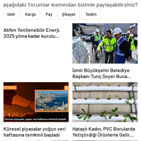
aşağıdaki Yorumlar kısmından bizimle paylaşabilirsiniz?
Gelir
Kargo
Pay
Şikayet
Teslim
Akfen Yenilenebilir Enerji,
2025 yılına kadar kurulu
gücünü 1200 megavata
çıkarmayı hedefliyor
İzmir Büyükşehir Belediye
Başkanı Tunç Soyer Buca
Onat Tüneli çalışmalarını
inceledi
Küresel piyasalar yoğun veri
Hataylı Kadın, PVC Borularda
haftasına temkinli başladı
Yetiştirdiği Ürünlerle Gelir
Elde Ediyor