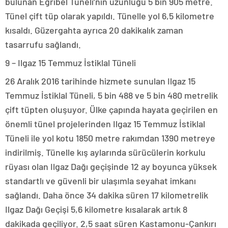
bulunan Eğribel Tüneli’nin uzunluğu 5 bin 905 metre.
Tünel çift tüp olarak yapıldı. Tünelle yol 6,5 kilometre
kısaldı. Güzergahta ayrıca 20 dakikalık zaman
tasarrufu sağlandı.
9 – Ilgaz 15 Temmuz İstiklal Tüneli
26 Aralık 2016 tarihinde hizmete sunulan Ilgaz 15
Temmuz İstiklal Tüneli, 5 bin 488 ve 5 bin 480 metrelik
çift tüpten oluşuyor. Ülke çapında hayata geçirilen en
önemli tünel projelerinden Ilgaz 15 Temmuz İstiklal
Tüneli ile yol kotu 1850 metre rakımdan 1390 metreye
indirilmiş. Tünelle kış aylarında sürücülerin korkulu
rüyası olan Ilgaz Dağı geçişinde 12 ay boyunca yüksek
standartlı ve güvenli bir ulaşımla seyahat imkanı
sağlandı. Daha önce 34 dakika süren 17 kilometrelik
Ilgaz Dağı Geçişi 5,6 kilometre kısalarak artık 8
dakikada geçiliyor. 2,5 saat süren Kastamonu-Çankırı