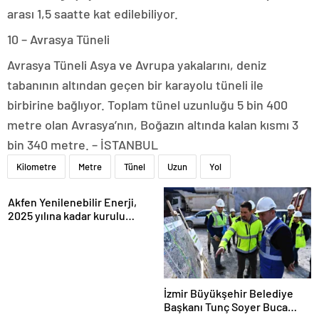
arası 1,5 saatte kat edilebiliyor.
10 – Avrasya Tüneli
Avrasya Tüneli Asya ve Avrupa yakalarını, deniz
tabanının altından geçen bir karayolu tüneli ile
birbirine bağlıyor. Toplam tünel uzunluğu 5 bin 400
metre olan Avrasya’nın, Boğazın altında kalan kısmı 3
bin 340 metre. – İSTANBUL
Kilometre
Metre
Tünel
Uzun
Yol
Akfen Yenilenebilir Enerji,
2025 yılına kadar kurulu
gücünü 1200 megavata
çıkarmayı hedefliyor
İzmir Büyükşehir Belediye
Başkanı Tunç Soyer Buca