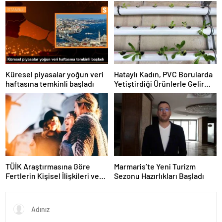
Onat Tüneli çalışmalarını
inceledi
Küresel piyasalar yoğun veri
Hataylı Kadın, PVC Borularda
haftasına temkinli başladı
Yetiştirdiği Ürünlerle Gelir
Elde Ediyor
TÜİK Araştırmasına Göre
Marmaris’te Yeni Turizm
Fertlerin Kişisel İlişkileri ve
Sezonu Hazırlıkları Başladı
Sosyal Aktiviteleri