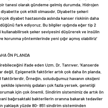
 bir tanesi olarak gündeme gelmiş durumda. Hidrojen
i diyabette çok etkili olmasıdır. Diyabette şekeri
irçok diyabet hastasında aslında kanser riskinin daha
düğünü fark ediyoruz. Bu bilgiler ışığında eğer tip 2
 kullanabilirsek şeker seviyesini düşürerek ve insülin
ve korunma yöntemlerinde yeni çığır açmış olabiliriz’
AHA ÖN PLANDA
irebileceğini ifade eden Uzm. Dr. Tanrıver, ‘Kanserde
 değil. Epigenetik faktörler artık çok daha ön planda.
l faktörlerdir. Örneğin, soluduğumuz havanın oksijeni
 şekilde işlenmiş gıdaları çok fazla yersek, genetiği
 korumak için çok önemli. Sindirim sistemimiz de artık ön
yani bağırsaktaki bakterilerin oranına bakarak tedaviler
n yaklaşık yüzde 80- 85’i sindirim sisteminden