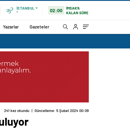
İMSAK'A
İSTANBUL
02:00
KALAN SÜRE
°
Yazarlar
Gazeteler
241 kez okundu
|
Güncelleme: 5 Şubat 2024 00:09
nuluyor