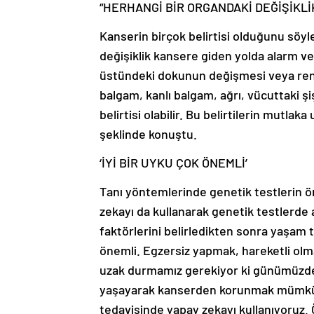
“HERHANGİ BİR ORGANDAKİ DEĞİŞİKL
Kanserin birçok belirtisi olduğunu söyl
değişiklik kansere giden yolda alarm ve
üstündeki dokunun değişmesi veya rengi
balgam, kanlı balgam, ağrı, vücuttaki ş
belirtisi olabilir. Bu belirtilerin mutl
şeklinde konuştu.
‘İYİ BİR UYKU ÇOK ÖNEMLİ’
Tanı yöntemlerinde genetik testlerin ö
zekayı da kullanarak genetik testlerde as
faktörlerini belirledikten sonra yaşam t
önemli. Egzersiz yapmak, hareketli olm
uzak durmamız gerekiyor ki günümüzdeki
yaşayarak kanserden korunmak mümkün 
tedavisinde yapay zekayı kullanıyoruz.