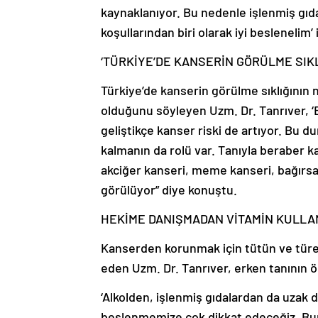
kaynaklanıyor. Bu nedenle işlenmiş gıd
koşullarından biri olarak iyi beslenelim’ 
‘TÜRKİYE’DE KANSERİN GÖRÜLME SIKL
Türkiye’de kanserin görülme sıklığının
olduğunu söyleyen Uzm. Dr. Tanrıver, ‘B
geliştikçe kanser riski de artıyor. Bu
kalmanın da rolü var. Tanıyla beraber k
akciğer kanseri, meme kanseri, bağırsak
görülüyor” diye konuştu.
HEKİME DANIŞMADAN VİTAMİN KULLA
Kanserden korunmak için tütün ve türe
eden Uzm. Dr. Tanrıver, erken tanının ö
‘Alkolden, işlenmiş gıdalardan da uzak
beslenmemize çok dikkat edeceğiz. Bu