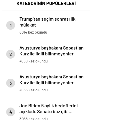
KATEGORİNİN POPÜLERLERİ
Trump’tan seçim sonrası ilk
mülakat
1
8014 kez okundu
Avusturya başbakanı Sebastian
Kurz ile ilgili bilinmeyenler
2
4999 kez okundu
Avusturya başbakanı Sebastian
Kurz ile ilgili bilinmeyenler
3
4965 kez okundu
Joe Biden 6 aylık hedeflerini
açıkladı. Senato buz gibi…
4
3058 kez okundu