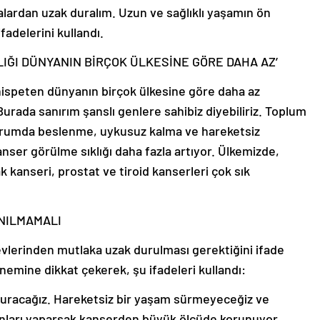
alardan uzak duralım. Uzun ve sağlıklı yaşamın ön
ifadelerini kullandı.
IĞI DÜNYANIN BİRÇOK ÜLKESİNE GÖRE DAHA AZ’
 nispeten dünyanın birçok ülkesine göre daha az
urada sanırım şanslı genlere sahibiz diyebiliriz. Toplum
 durumda beslenme, uykusuz kalma ve hareketsiz
anser görülme sıklığı daha fazla artıyor. Ülkemizde,
 kanseri, prostat ve tiroid kanserleri çok sık
NILMAMALI
vlerinden mutlaka uzak durulması gerektiğini ifade
nemine dikkat çekerek, şu ifadeleri kullandı:
 duracağız. Hareketsiz bir yaşam sürmeyeceğiz ve
nları yaparsak kanserden büyük ölçüde korunuyor