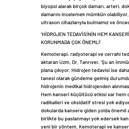
biyopsi alarak birçok damarı, arteri, do
damarını incelemek mümkün olabiliyor. C
ultrason cihazlarıyla bulmamız ve ön
‘HİDROJEN TEDAVİSİNİN HEM KANSER
KORUNMADA ÇOK ÖNEMLİ’
Kemoterapi, radyoterapi ve cerrahi teda
aktaran Uzm. Dr. Tanrıver, ‘Şu an immüno
plana çıkıyor. Hidrojen tedavisi ise dah
tanesi olarak gündeme gelmiş durumda.
hidrojenin medikal hidrojenden alınması
Hem kanseri küçültücü etkisi var hem
radikalleri ve oksidatif stresi yok edi
dokularda kansere giden yolda önemli a
birlikte bu paslanmayı yok edersek kanse
yeni bir yöntem. Kemoterapi ve kanseri