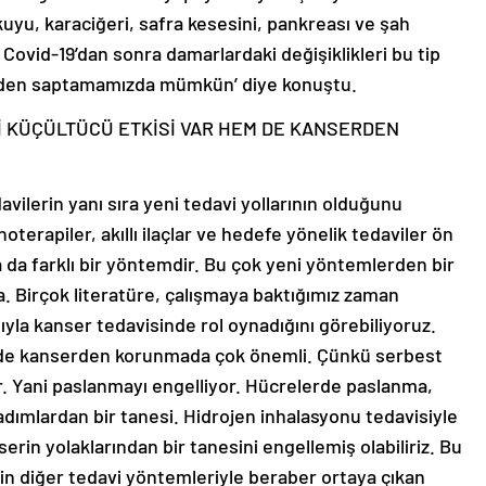
kuyu, karaciğeri, safra kesesini, pankreası ve şah
ovid-19’dan sonra damarlardaki değişiklikleri bu tip
ceden saptamamızda mümkün’ diye konuştu.
İ KÜÇÜLTÜCÜ ETKİSİ VAR HEM DE KANSERDEN
vilerin yanı sıra yeni tedavi yollarının olduğunu
terapiler, akıllı ilaçlar ve hedefe yönelik tedaviler ön
a da farklı bir yöntemdir. Bu çok yeni yöntemlerden bir
 Birçok literatüre, çalışmaya baktığımız zaman
yla kanser tedavisinde rol oynadığını görebiliyoruz.
 de kanserden korunmada çok önemli. Çünkü serbest
yor. Yani paslanmayı engelliyor. Hücrelerde paslanma,
dımlardan bir tanesi. Hidrojen inhalasyonu tedavisiyle
rin yolaklarından bir tanesini engellemiş olabiliriz. Bu
n diğer tedavi yöntemleriyle beraber ortaya çıkan