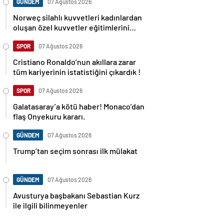
GÜNDEM
07 Ağustos 2026
Norweç silahlı kuvvetleri kadınlardan
oluşan özel kuvvetler eğitimlerini
başlattı.
SPOR
07 Ağustos 2026
Cristiano Ronaldo’nun akıllara zarar
tüm kariyerinin istatistiğini çıkardık !
SPOR
07 Ağustos 2026
Galatasaray’a kötü haber! Monaco’dan
flaş Onyekuru kararı.
GÜNDEM
07 Ağustos 2026
Trump’tan seçim sonrası ilk mülakat
GÜNDEM
07 Ağustos 2026
Avusturya başbakanı Sebastian Kurz
ile ilgili bilinmeyenler