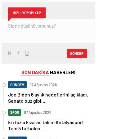
HIZLI YORUM YAP
GÖNDER
SON DAKİKA
HABERLERİ
GÜNDEM
07 Ağustos 2026
Joe Biden 6 aylık hedeflerini açıkladı.
Senato buz gibi…
SPOR
07 Ağustos 2026
En fazla kızaran takım Antalyaspor!
Tam 5 futbolcu….