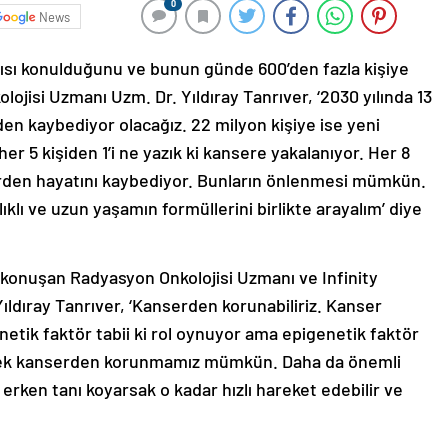
0
News
anısı konulduğunu ve bunun günde 600’den fazla kişiye
ojisi Uzmanı Uzm. Dr. Yıldıray Tanrıver, ‘2030 yılında 13
en kaybediyor olacağız. 22 milyon kişiye ise yeni
r 5 kişiden 1’i ne yazık ki kansere yakalanıyor. Her 8
nserden hayatını kaybediyor. Bunların önlenmesi mümkün.
klı ve uzun yaşamın formüllerini birlikte arayalım’ diye
konuşan Radyasyon Onkolojisi Uzmanı ve Infinity
ıldıray Tanrıver, ‘Kanserden korunabiliriz. Kanser
netik faktör tabii ki rol oynuyor ama epigenetik faktör
yerek kanserden korunmamız mümkün. Daha da önemli
erken tanı koyarsak o kadar hızlı hareket edebilir ve