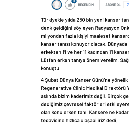
0
BEĞENDİM
ABONE OL
Türkiye’de yılda 250 bin yeni kanser t
denk geldiğini söyleyen Radyasyon Onkol
milyondan fazla kişiyi maalesef kanserd
kanser tanısı konuyor olacak. Dünyada he
erkekten 1’i ve her 11 kadından 1’i ka
Lütfen erken tanıya önem verelim. Sağlı
konuştu.
4 Şubat Dünya Kanser Günü’ne yönelik 
Regenerative Clinic Medikal Direktörü Y
aslında bizim kaderimiz değil. Birçok ge
dediğimiz çevresel faktörleri etkile
olan konu erken tanı. Kansere ne kadar 
tedavisine hızlıca ulaşabiliriz’ dedi.