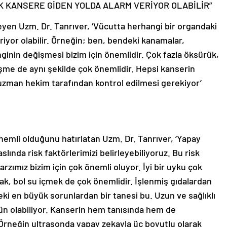
İK KANSERE GİDEN YOLDA ALARM VERİYOR OLABİLİR”
eyen Uzm. Dr. Tanrıver, ‘Vücutta herhangi bir organdaki
riyor olabilir. Örneğin; ben, bendeki kanamalar,
nin değişmesi bizim için önemlidir. Çok fazla öksürük,
işme de aynı şekilde çok önemlidir. Hepsi kanserin
aka uzman hekim tarafından kontrol edilmesi gerekiyor’
nemli olduğunu hatırlatan Uzm. Dr. Tanrıver, ‘Yapay
lında risk faktörlerimizi belirleyebiliyoruz. Bu risk
arzımız bizim için çok önemli oluyor. İyi bir uyku çok
ak, bol su içmek de çok önemlidir. İşlenmiş gıdalardan
 en büyük sorunlardan bir tanesi bu. Uzun ve sağlıklı
olabiliyor. Kanserin hem tanısında hem de
 Örneğin ultrasonda yapay zekayla üç boyutlu olarak