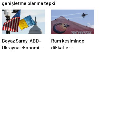
genişletme planına tepki
Beyaz Saray, ABD-
Rum kesiminde
Ukrayna ekonomik
dikkatler
ortaklık
TEKNOFEST
anlaşmasının
KKTC’de
detaylarını paylaştı