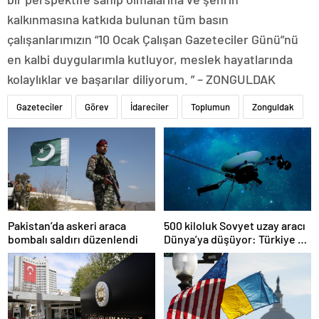
kalkınmasına katkıda bulunan tüm basın
çalışanlarımızın “10 Ocak Çalışan Gazeteciler Günü”nü
en kalbi duygularımla kutluyor, meslek hayatlarında
kolaylıklar ve başarılar diliyorum. ” – ZONGULDAK
Gazeteciler
Görev
İdareciler
Toplumun
Zonguldak
Pakistan’da askeri araca
500 kiloluk Sovyet uzay aracı
bombalı saldırı düzenlendi
Dünya’ya düşüyor: Türkiye de
risk altında