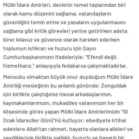
Mülki İdare Amirleri, devletin temel taşlarından biri
olarak kamu düzenini sağlama, vatandaşların
güvenliğini temin etme ve yasaların uygulanmasını
sağlama gibi kritik görevleri yerine getirirken adeta
birer kılavuz ve güvence olarak hareket ederken
toplumun istikrarı ve huzuru için Sayın
Cumhurbaşkanımızın ifadeleriyle: “Efendi değil,
hizmetkarız.” anlayışıyla fedakarca çalışmaktadırlar.
Mensubu olmaktan büyük onur duyduğum Mülki İdare
Amirliği mesleğinin bu anlamlı gününde; Zonguldak
için birlikte çalıştığımız mesai arkadaşlarımın,
kaymakamlarımızın, mukaddes vatanımızın her bir
köşesinde görev yapan Mülki İdare Amirlerimizin “10
Ocak İdareciler Günü”nü kutluyor; ebediyete irtihal
edenlere Allah’tan rahmet, hayatta olanlara aileleri ve
sevdikleriyle birlikte sağlıklı, huzurlu ve başarılı bir