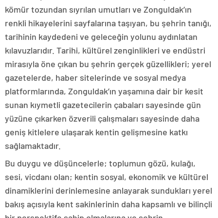
kömür tozundan sıyrılan umutları ve Zonguldak’ın
renkli hikayelerini sayfalarına taşıyan, bu şehrin tanığı,
tarihinin kaydedeni ve geleceğin yolunu aydınlatan
kılavuzlarıdır. Tarihi, kültürel zenginlikleri ve endüstri
mirasıyla öne çıkan bu şehrin gerçek güzellikleri; yerel
gazetelerde, haber sitelerinde ve sosyal medya
platformlarında, Zonguldak’ın yaşamına dair bir kesit
sunan kıymetli gazetecilerin çabaları sayesinde gün
yüzüne çıkarken özverili çalışmaları sayesinde daha
geniş kitlelere ulaşarak kentin gelişmesine katkı
sağlamaktadır.
Bu duygu ve düşüncelerle; toplumun gözü, kulağı,
sesi, vicdanı olan; kentin sosyal, ekonomik ve kültürel
dinamiklerini derinlemesine anlayarak sundukları yerel
bakış açısıyla kent sakinlerinin daha kapsamlı ve bilinçli
bir perspektife sahip olmalarına ve şehrin